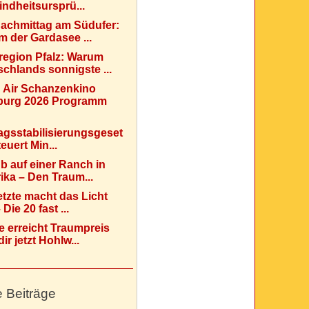
indheitsursprü...
Nachmittag am Südufer:
 der Gardasee ...
region Pfalz: Warum
chlands sonnigste ...
 Air Schanzenkino
urg 2026 Programm
agsstabilisierungsgeset
teuert Min...
b auf einer Ranch in
ka – Den Traum...
etzte macht das Licht
Die 20 fast ...
e erreicht Traumpreis
ir jetzt Hohlw...
e Beiträge