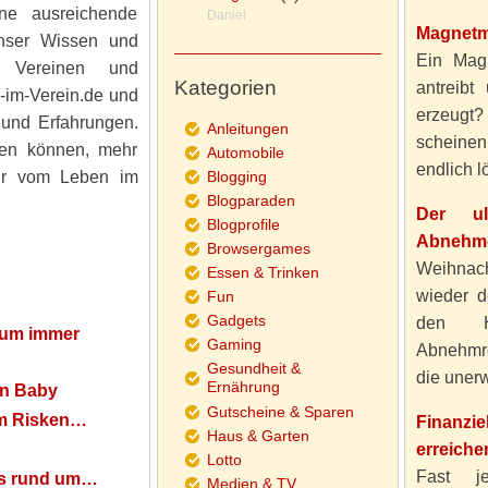
ine ausreichende
Daniel
Magnetm
unser Wissen und
Ein Magn
 Vereinen und
Kategorien
antreibt
-im-Verein.de und
erzeugt
 und Erfahrungen.
Anleitungen
scheine
fen können, mehr
Automobile
endlich lö
hr vom Leben im
Blogging
Blogparaden
Der ul
Blogprofile
Abnehme
Browsergames
Weihnach
Essen & Trinken
wieder d
Fun
Gadgets
den H
ium immer
Gaming
Abnehmre
Gesundheit &
die unerw
Ernährung
ein Baby
Gutscheine & Sparen
um Risken…
Finanzi
Haus & Garten
erreiche
Lotto
Fast j
les rund um…
Medien & TV