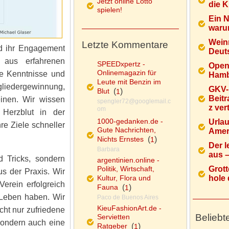
Jetzt online Lotto
die K
spielen!
Ein 
warum
Wein
Letzte Kommentare
nd ihr Engagement
Deuts
 aus erfahrenen
SPEEDxpertz -
Open
Onlinemagazin für
ne Kenntnisse und
Hamb
Leute mit Benzin im
gliedergewinnung,
GKV-
Blut
(
)
1
Beitr
einen. Wir wissen
spengler72@googlemail.c
z ver
om
 Herzblut in der
1000-gedanken.de -
Urlau
re Ziele schneller
Gute Nachrichten,
Ameri
Nichts Ernstes
(
)
1
Der l
Barbara
aus – 
d Tricks, sondern
argentinien.online -
Politik, Wirtschaft,
Grott
s der Praxis. Wir
Kultur, Flora und
hole d
erein erfolgreich
Fauna
(
)
1
Leben haben. Wir
Paco de Buenos Aires
KieuFashionArt.de -
cht nur zufriedene
Beliebt
Servietten
 sondern auch eine
Ratgeber
(
)
1