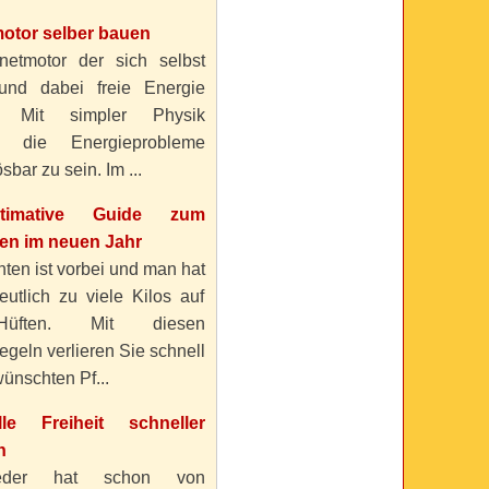
otor selber bauen
etmotor der sich selbst
 und dabei freie Energie
? Mit simpler Physik
n die Energieprobleme
sbar zu sein. Im ...
timative Guide zum
n im neuen Jahr
ten ist vorbei und man hat
eutlich zu viele Kilos auf
üften. Mit diesen
geln verlieren Sie schnell
ünschten Pf...
elle Freiheit schneller
n
eder hat schon von