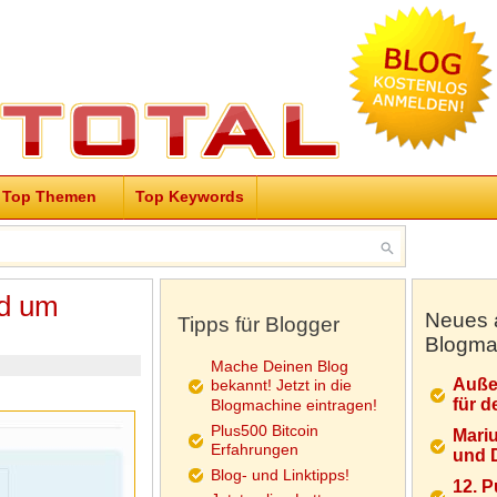
Top Themen
Top Keywords
nd um
Neues 
Tipps für Blogger
Blogma
Mache Deinen Blog
Auße
bekannt! Jetzt in die
für d
Blogmachine eintragen!
Plus500 Bitcoin
Mariu
Erfahrungen
und D
Blog- und Linktipps!
12. 