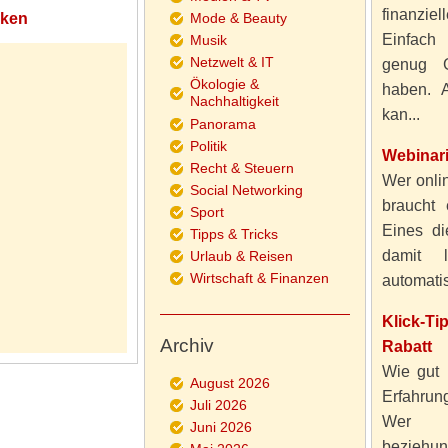
finanzie
cken
Mode & Beauty
Einfach
Musik
Netzwelt & IT
genug 
Ökologie &
haben. A
Nachhaltigkeit
kan...
Panorama
Politik
Webinar
Recht & Steuern
Wer onlin
Social Networking
braucht 
Sport
Eines di
Tipps & Tricks
damit 
Urlaub & Reisen
Wirtschaft & Finanzen
automatisi
Klick-T
Archiv
Rabatt
Wie gut 
August 2026
Erfahru
Juli 2026
Wer al
Juni 2026
beziehun