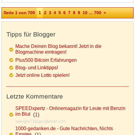
Seite 1 von 700
1
2
3
4
5
6
7
8
9
10
...
700
»
Tipps für Blogger
Mache Deinen Blog bekannt! Jetzt in die
Blogmachine eintragen!
Plus500 Bitcoin Erfahrungen
Blog- und Linktipps!
Jetzt online Lotto spielen!
Letzte Kommentare
SPEEDxpertz - Onlinemagazin für Leute mit Benzin
im Blut
(
)
1
spengler72@googlemail.com
1000-gedanken.de - Gute Nachrichten, Nichts
Ernstes
(
)
1