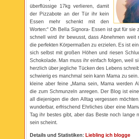
überflüssige 17kg verlieren, damit
der Pizzabote an der Tür ihr kein
Essen mehr schenkt mit den
Worten:“ Oh Bella Signora- Essen ist gut für sie z
schnell wird ihr bewusst, dass Abnehmen weit me
die perfekten Körpermaßen zu erzielen. Es ist ei
sich selbst mit großen Höhen und riesen Schluc
Schokolade. Man muss ihr einfach folgen, weil s
herzlich über jegliche Tücken des Lebens schrei
schwierig es manchmal sein kann Mama zu sein.
kleine aber feine „Mama sein, Mama werden Al
die zum Schmunzeln anregen. Der Blog ist eine
all diejenigen die den Alltag vergessen möchten
wunderbar, erfrischend Ehrliches über eine Mama
Tag ihr bestes gibt, aber das Beste noch lange 
sein scheint.
Details und Statistiken:
Liebling ich blogge