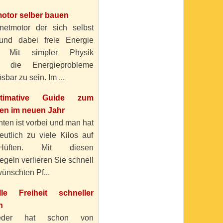
otor selber bauen
etmotor der sich selbst
 und dabei freie Energie
? Mit simpler Physik
n die Energieprobleme
sbar zu sein. Im ...
timative Guide zum
n im neuen Jahr
ten ist vorbei und man hat
eutlich zu viele Kilos auf
üften. Mit diesen
geln verlieren Sie schnell
ünschten Pf...
elle Freiheit schneller
n
eder hat schon von