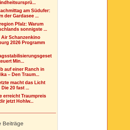
indheitsursprü...
Nachmittag am Südufer:
 der Gardasee ...
region Pfalz: Warum
chlands sonnigste ...
 Air Schanzenkino
urg 2026 Programm
agsstabilisierungsgeset
teuert Min...
b auf einer Ranch in
ka – Den Traum...
etzte macht das Licht
Die 20 fast ...
e erreicht Traumpreis
ir jetzt Hohlw...
e Beiträge