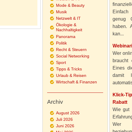
finanzie
Mode & Beauty
Einfach
Musik
Netzwelt & IT
genug 
Ökologie &
haben. A
Nachhaltigkeit
kan...
Panorama
Politik
Webinar
Recht & Steuern
Wer onlin
Social Networking
braucht 
Sport
Eines di
Tipps & Tricks
damit 
Urlaub & Reisen
Wirtschaft & Finanzen
automatisi
Klick-T
Archiv
Rabatt
Wie gut 
August 2026
Erfahru
Juli 2026
Wer al
Juni 2026
beziehun