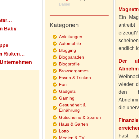
Daniel
Magnetm
Ein Magn
nter…
Kategorien
antreibt
ein Baby
erzeugt
Anleitungen
scheine
Automobile
uppe
endlich lö
Blogging
um Risken…
Blogparaden
Der ul
hr Unternehmen
Blogprofile
Abnehme
Browsergames
Weihnach
Essen & Trinken
wieder d
Fun
Gadgets
den H
Gaming
Abnehmre
Gesundheit &
die unerw
Ernährung
Gutscheine & Sparen
Finanzi
Haus & Garten
erreiche
Lotto
Fast j
Medien & TV