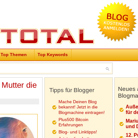
Top Themen
Top Keywords
 Mutter die
Neues 
Tipps für Blogger
Blogma
Mache Deinen Blog
Auße
bekannt! Jetzt in die
für d
Blogmachine eintragen!
Plus500 Bitcoin
Mariu
Erfahrungen
und D
Blog- und Linktipps!
12. 