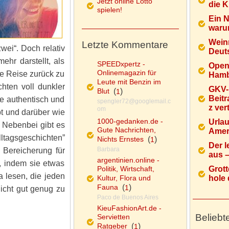
Jetzt online Lotto
die K
spielen!
Ein 
warum
Wein
Letzte Kommentare
wei“. Doch relativ
Deuts
hr darstellt, als
SPEEDxpertz -
Open
Onlinemagazin für
ne Reise zurück zu
Hamb
Leute mit Benzin im
hten voll dunkler
GKV-
Blut
(
)
1
Beitr
ie authentisch und
spengler72@googlemail.c
z ver
om
bt und darüber wie
1000-gedanken.de -
Urlau
 Nebenbei gibt es
Gute Nachrichten,
Ameri
ltagsgeschichten”
Nichts Ernstes
(
)
1
Der l
Barbara
 Bereicherung für
aus – 
argentinien.online -
, indem sie etwas
Politik, Wirtschaft,
Grott
 lesen, die jeden
Kultur, Flora und
hole d
Fauna
(
)
1
nicht gut genug zu
Paco de Buenos Aires
KieuFashionArt.de -
Beliebt
Servietten
Ratgeber
(
)
1