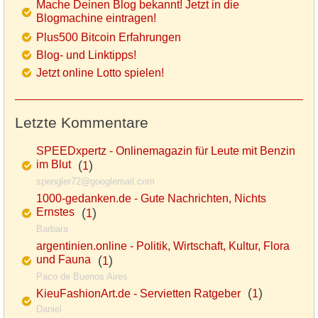
Mache Deinen Blog bekannt! Jetzt in die
Blogmachine eintragen!
Plus500 Bitcoin Erfahrungen
Blog- und Linktipps!
Jetzt online Lotto spielen!
Letzte Kommentare
SPEEDxpertz - Onlinemagazin für Leute mit Benzin
im Blut
(
)
1
spengler72@googlemail.com
1000-gedanken.de - Gute Nachrichten, Nichts
Ernstes
(
)
1
Barbara
argentinien.online - Politik, Wirtschaft, Kultur, Flora
und Fauna
(
)
1
Paco de Buenos Aires
(
)
KieuFashionArt.de - Servietten Ratgeber
1
Daniel