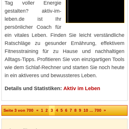
Tag voller Energie
gestalten? aktiv-im-
leben.de ist Ihr
persönlicher Coach für
ein vitales Leben. Finden Sie leicht verständliche
Ratschläge zu gesunder Ernährung, effektivem
Fitnesstraining für zu Hause und nachhaltigen
Alltags-Tipps. Profitieren Sie von einzigartigen Tools
wie dem Schlaf-Rechner und starten Sie noch heute
in ein aktiveres und bewussteres Leben.
Details und Statistiken:
Aktiv im Leben
Seite 3 von 700
«
1
2
3
4
5
6
7
8
9
10
...
700
»