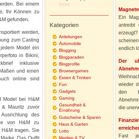
erden. Bei einem
Daniel
Magnetm
e, Ihr Können zu
Ein Magn
&M gefunden.
Kategorien
antreibt
portiert werden,
erzeugt
Anleitungen
rbung zum Casting
scheine
Automobile
 jedem Model ein
endlich lö
Blogging
erfoto in Bikini,
Blogparaden
Der ul
rief inklusive
Blogprofile
Abnehme
 Maßen und einen
Browsergames
Weihnach
Essen & Trinken
Auch online sind
wieder d
Fun
Gadgets
den H
Gaming
d Model bei H&M
Abnehmre
Gesundheit &
 & Mauritz zuvor
die unerw
Ernährung
 Ausrichtung des
Gutscheine & Sparen
Finanzi
ode von H&M zu
Haus & Garten
erreiche
 H&M tragen. Sie
Lotto
Fast j
 Marke. Das Outfit
Medien & TV