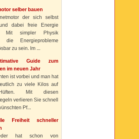
otor selber bauen
etmotor der sich selbst
 und dabei freie Energie
? Mit simpler Physik
n die Energieprobleme
sbar zu sein. Im ...
timative Guide zum
n im neuen Jahr
ten ist vorbei und man hat
eutlich zu viele Kilos auf
üften. Mit diesen
geln verlieren Sie schnell
ünschten Pf...
elle Freiheit schneller
n
eder hat schon von