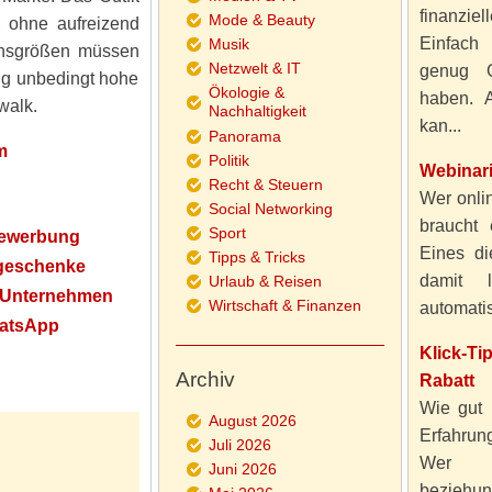
finanzie
Mode & Beauty
, ohne aufreizend
Einfach
Musik
ionsgrößen müssen
Netzwelt & IT
genug 
ng unbedingt hohe
Ökologie &
haben. A
walk.
Nachhaltigkeit
kan...
Panorama
m
Politik
Webinar
Recht & Steuern
Wer onlin
Social Networking
braucht 
Sport
Bewerbung
Eines di
Tipps & Tricks
egeschenke
damit 
Urlaub & Reisen
hr Unternehmen
Wirtschaft & Finanzen
automatisi
hatsApp
Klick-T
Archiv
Rabatt
Wie gut 
August 2026
Erfahru
Juli 2026
Wer al
Juni 2026
beziehun