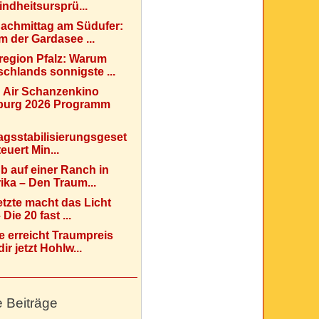
indheitsursprü...
Nachmittag am Südufer:
 der Gardasee ...
region Pfalz: Warum
chlands sonnigste ...
 Air Schanzenkino
urg 2026 Programm
agsstabilisierungsgeset
teuert Min...
b auf einer Ranch in
ka – Den Traum...
etzte macht das Licht
Die 20 fast ...
e erreicht Traumpreis
ir jetzt Hohlw...
e Beiträge