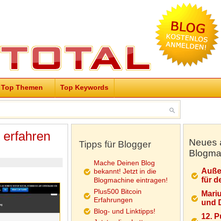
Top Themen
Top Keywords
 erfahren
Neues 
Tipps für Blogger
Blogma
Mache Deinen Blog
Auße
bekannt! Jetzt in die
für d
Blogmachine eintragen!
Plus500 Bitcoin
Mariu
Erfahrungen
und D
Blog- und Linktipps!
12. 