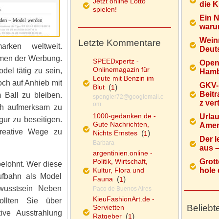
Jetzt online Lotto
die K
spielen!
Ein 
warum
Wein
Letzte Kommentare
rken weltweit.
Deuts
rmen der Werbung.
SPEEDxpertz -
Open
Onlinemagazin für
el tätig zu sein,
Hamb
Leute mit Benzin im
doch auf Anhieb mit
GKV-
Blut
(
)
1
Beitr
 Ball zu bleiben.
spengler72@googlemail.c
z ver
om
ich aufmerksam zu
1000-gedanken.de -
Urlau
ur zu beseitigen.
Gute Nachrichten,
Ameri
kreative Wege zu
Nichts Ernstes
(
)
1
Der l
Barbara
aus – 
argentinien.online -
Politik, Wirtschaft,
Grott
belohnt. Wer diese
Kultur, Flora und
hole d
ufbahn als Model
Fauna
(
)
1
wusstsein Neben
Paco de Buenos Aires
KieuFashionArt.de -
ollten Sie über
Beliebt
Servietten
ive Ausstrahlung
Ratgeber
(
)
1