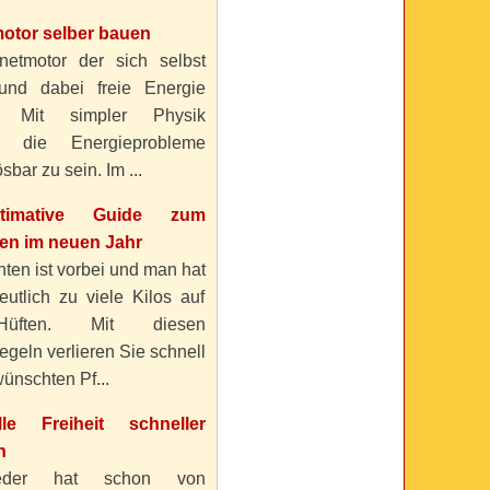
otor selber bauen
etmotor der sich selbst
 und dabei freie Energie
? Mit simpler Physik
n die Energieprobleme
sbar zu sein. Im ...
timative Guide zum
n im neuen Jahr
ten ist vorbei und man hat
eutlich zu viele Kilos auf
üften. Mit diesen
geln verlieren Sie schnell
ünschten Pf...
elle Freiheit schneller
n
eder hat schon von