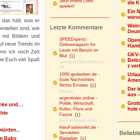
Jetzt online Lotto
die K
spielen!
Ein 
warum
 das hält, was er
Wein
Letzte Kommentare
bestellen sind, wie
Deuts
s mit Bildern und
SPEEDxpertz -
Open
auf neue Trends im
Onlinemagazin für
Hamb
Leute mit Benzin im
enn ich noch Zeit
GKV-
Blut
(
)
1
he Euch viel Spaß
Beitr
spengler72@googlemail.c
z ver
om
1000-gedanken.de -
Urlau
Gute Nachrichten,
Ameri
Nichts Ernstes
(
)
1
Der l
Barbara
aus – 
argentinien.online -
Politik, Wirtschaft,
Grott
enke und…
Kultur, Flora und
hole d
chte
Fauna
(
)
1
Paco de Buenos Aires
KieuFashionArt.de -
würden...
Beliebt
Servietten
ein Baby
Ratgeber
(
)
1