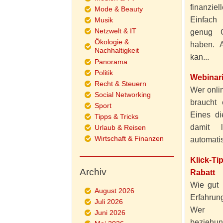
finanzie
Mode & Beauty
Einfach
Musik
Netzwelt & IT
genug 
Ökologie &
haben. A
Nachhaltigkeit
kan...
Panorama
Politik
Webinar
Recht & Steuern
Wer onlin
Social Networking
braucht 
Sport
Eines di
Tipps & Tricks
damit 
Urlaub & Reisen
Wirtschaft & Finanzen
automatisi
Klick-T
Archiv
Rabatt
Wie gut 
August 2026
Erfahru
Juli 2026
Wer al
Juni 2026
beziehun