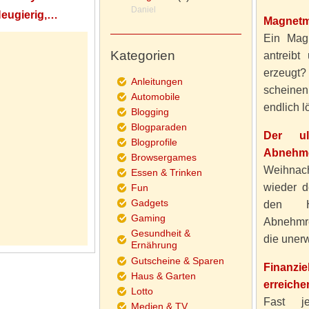
Daniel
Neugierig,…
Magnetm
Ein Magn
Kategorien
antreibt
erzeugt
Anleitungen
scheine
Automobile
endlich lö
Blogging
Blogparaden
Der ul
Blogprofile
Abnehme
Browsergames
Weihnach
Essen & Trinken
wieder d
Fun
Gadgets
den H
Gaming
Abnehmre
Gesundheit &
die unerw
Ernährung
Gutscheine & Sparen
Finanzi
Haus & Garten
erreiche
Lotto
Fast j
Medien & TV