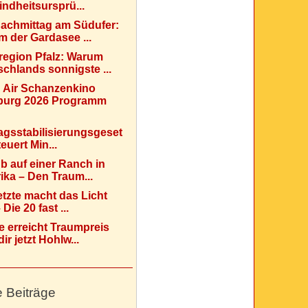
indheitsursprü...
Nachmittag am Südufer:
 der Gardasee ...
region Pfalz: Warum
chlands sonnigste ...
 Air Schanzenkino
urg 2026 Programm
agsstabilisierungsgeset
teuert Min...
b auf einer Ranch in
ka – Den Traum...
etzte macht das Licht
Die 20 fast ...
e erreicht Traumpreis
ir jetzt Hohlw...
e Beiträge