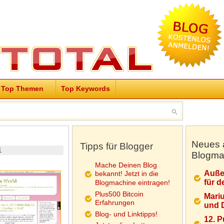
Top Themen
Top Keywords
Neues 
Tipps für Blogger
1
Blogma
Mache Deinen Blog
Auße
bekannt! Jetzt in die
für d
Blogmachine eintragen!
Plus500 Bitcoin
Mariu
Erfahrungen
und D
Blog- und Linktipps!
12. 