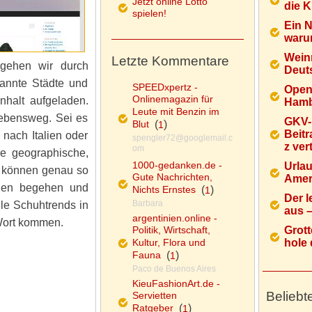
Jetzt online Lotto
die K
spielen!
Ein 
warum
Wein
Letzte Kommentare
gehen wir durch
Deuts
annte Städte und
SPEEDxpertz -
Open
Onlinemagazin für
nhalt aufgeladen.
Hamb
Leute mit Benzin im
 Lebensweg. Sei es
GKV-
Blut
(
)
1
Beitr
nach Italien oder
spengler72@googlemail.c
z ver
om
ie geographische,
1000-gedanken.de -
Urlau
e können genau so
Gute Nachrichten,
Ameri
hnen begehen und
Nichts Ernstes
(
)
1
Der l
Barbara
lle Schuhtrends in
aus – 
argentinien.online -
 Wort kommen.
Politik, Wirtschaft,
Grott
Kultur, Flora und
hole d
Fauna
(
)
1
Paco de Buenos Aires
KieuFashionArt.de -
Beliebt
Servietten
Ratgeber
(
)
1