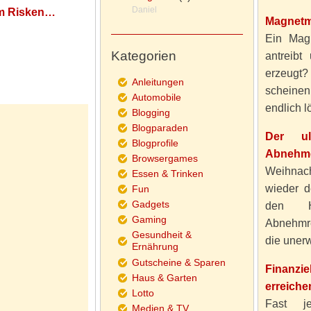
Daniel
um Risken…
Magnetm
Ein Magn
Kategorien
antreibt
erzeugt
Anleitungen
scheine
Automobile
endlich lö
Blogging
Blogparaden
Der ul
Blogprofile
Abnehme
Browsergames
Weihnach
Essen & Trinken
wieder d
Fun
Gadgets
den H
Gaming
Abnehmre
Gesundheit &
die unerw
Ernährung
Gutscheine & Sparen
Finanzi
Haus & Garten
erreiche
Lotto
Fast j
Medien & TV