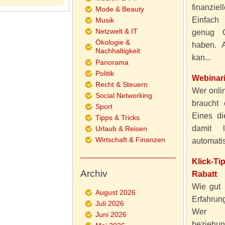
finanzie
Mode & Beauty
Einfach
Musik
Netzwelt & IT
genug 
Ökologie &
haben. A
Nachhaltigkeit
kan...
Panorama
Politik
Webinar
Recht & Steuern
Wer onlin
Social Networking
braucht 
Sport
Eines di
Tipps & Tricks
damit 
Urlaub & Reisen
Wirtschaft & Finanzen
automatisi
Klick-T
Archiv
Rabatt
Wie gut 
August 2026
Erfahru
Juli 2026
Wer al
Juni 2026
beziehun