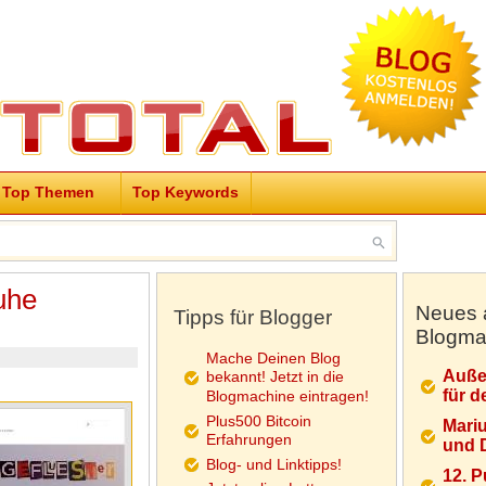
Top Themen
Top Keywords
uhe
Neues 
Tipps für Blogger
Blogma
Mache Deinen Blog
Auße
bekannt! Jetzt in die
für d
Blogmachine eintragen!
Plus500 Bitcoin
Mariu
Erfahrungen
und D
Blog- und Linktipps!
12. 