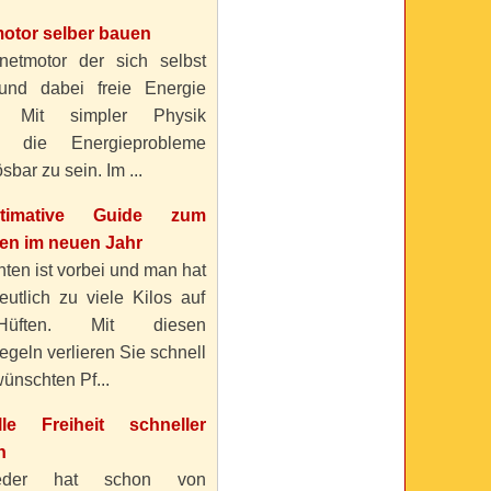
otor selber bauen
etmotor der sich selbst
 und dabei freie Energie
? Mit simpler Physik
n die Energieprobleme
sbar zu sein. Im ...
timative Guide zum
n im neuen Jahr
ten ist vorbei und man hat
eutlich zu viele Kilos auf
üften. Mit diesen
geln verlieren Sie schnell
ünschten Pf...
elle Freiheit schneller
n
eder hat schon von