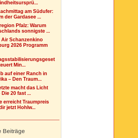
indheitsursprü...
Nachmittag am Südufer:
 der Gardasee ...
region Pfalz: Warum
chlands sonnigste ...
 Air Schanzenkino
urg 2026 Programm
agsstabilisierungsgeset
teuert Min...
b auf einer Ranch in
ka – Den Traum...
etzte macht das Licht
Die 20 fast ...
e erreicht Traumpreis
ir jetzt Hohlw...
e Beiträge