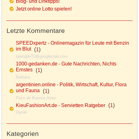
Blog- und Linktipps!
Jetzt online Lotto spielen!
Letzte Kommentare
SPEEDxpertz - Onlinemagazin für Leute mit Benzin
im Blut
(
)
1
spengler72@googlemail.com
1000-gedanken.de - Gute Nachrichten, Nichts
Ernstes
(
)
1
Barbara
argentinien.online - Politik, Wirtschaft, Kultur, Flora
und Fauna
(
)
1
Paco de Buenos Aires
(
)
KieuFashionArt.de - Servietten Ratgeber
1
Daniel
Kategorien