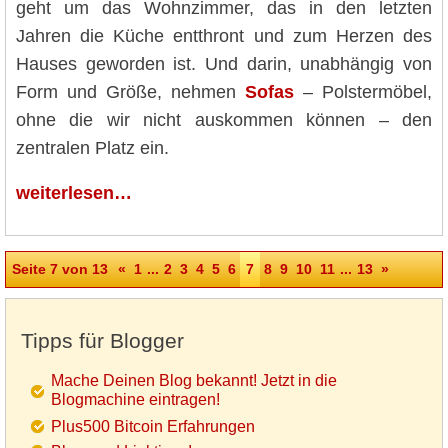
geht um das Wohnzimmer, das in den letzten
Jahren die Küche entthront und zum Herzen des
Hauses geworden ist. Und darin, unabhängig von
Form und Größe, nehmen
Sofas
– Polstermöbel,
ohne die wir nicht auskommen können – den
zentralen Platz ein.
weiterlesen…
Seite 7 von 13
«
1
...
2
3
4
5
6
7
8
9
10
11
...
13
»
Tipps für Blogger
Mache Deinen Blog bekannt! Jetzt in die
Blogmachine eintragen!
Plus500 Bitcoin Erfahrungen