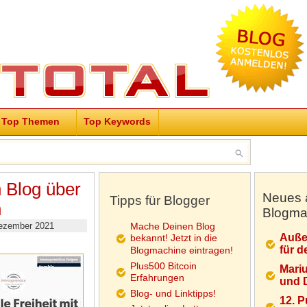
Top Themen
Top Keywords
 Blog über
Neues 
Tipps für Blogger
n
Blogma
ezember 2021
Mache Deinen Blog
Auße
bekannt! Jetzt in die
für d
Blogmachine eintragen!
Plus500 Bitcoin
Mariu
Erfahrungen
und D
Blog- und Linktipps!
12. 