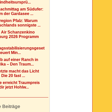
indheitsursprü...
Nachmittag am Südufer:
 der Gardasee ...
region Pfalz: Warum
chlands sonnigste ...
 Air Schanzenkino
urg 2026 Programm
agsstabilisierungsgeset
teuert Min...
b auf einer Ranch in
ka – Den Traum...
etzte macht das Licht
Die 20 fast ...
e erreicht Traumpreis
ir jetzt Hohlw...
e Beiträge