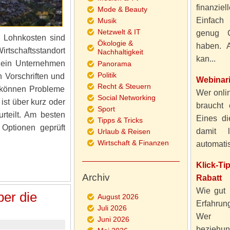
finanzie
Mode & Beauty
Einfach
Musik
Netzwelt & IT
genug 
e Lohnkosten sind
Ökologie &
haben. A
rtschaftsstandort
Nachhaltigkeit
kan...
a ein Unternehmen
Panorama
Politik
n Vorschriften und
Webinar
Recht & Steuern
s können Probleme
Wer onlin
Social Networking
ist über kurz oder
braucht 
Sport
rteilt. Am besten
Eines di
Tipps & Tricks
 Optionen geprüft
damit 
Urlaub & Reisen
Wirtschaft & Finanzen
automatisi
Klick-T
Archiv
Rabatt
Wie gut 
ber die
August 2026
Erfahru
Juli 2026
Wer al
Juni 2026
beziehun