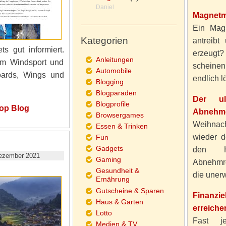
Daniel
Magnetm
Ein Magn
Kategorien
antreibt
ts gut informiert.
erzeugt
Anleitungen
em Windsport und
scheine
Automobile
oards, Wings und
endlich lö
Blogging
Blogparaden
Der ul
Blogprofile
op Blog
Abnehme
Browsergames
Weihnach
Essen & Trinken
wieder d
Fun
Gadgets
den H
ezember 2021
Gaming
Abnehmre
Gesundheit &
die unerw
Ernährung
Gutscheine & Sparen
Finanzi
Haus & Garten
erreiche
Lotto
Fast j
Medien & TV