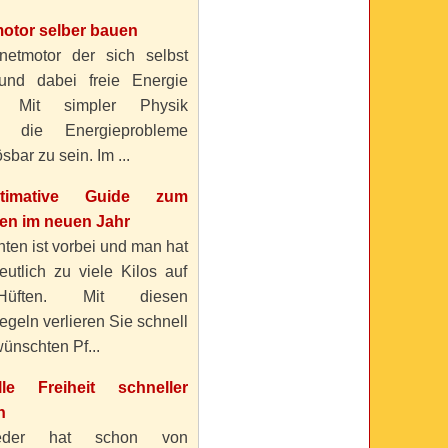
otor selber bauen
etmotor der sich selbst
 und dabei freie Energie
? Mit simpler Physik
n die Energieprobleme
sbar zu sein. Im ...
timative Guide zum
n im neuen Jahr
ten ist vorbei und man hat
eutlich zu viele Kilos auf
üften. Mit diesen
geln verlieren Sie schnell
ünschten Pf...
elle Freiheit schneller
n
eder hat schon von