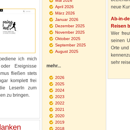
Mai 2026
April 2026
neue Kun
März 2026
Ab-in-d
Januar 2026
Dezember 2025
Reisen 
November 2025
Wer freut
Oktober 2025
seinen U
September 2025
Orte und
August 2025
kennenzu
bediene ich mich
sehr reise
mehr...
 oder Ereignisse
us fließen stets
2026
ar komplett frei
2025
die LeserIn zum
2024
n zu bringen.
2023
2022
2021
2020
2019
edanken
2018