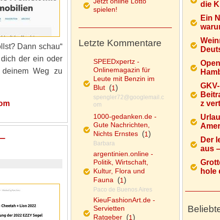
Jetzt online Lotto
die K
spielen!
Ein 
warum
Wein
Letzte Kommentare
llst? Dann schau“
Deuts
 dich der ein oder
SPEEDxpertz -
Open
Onlinemagazin für
uf deinem Weg zu
Hamb
Leute mit Benzin im
GKV-
Blut
(
)
1
Beitr
spengler72@googlemail.c
com
z ver
om
1000-gedanken.de -
Urlau
Gute Nachrichten,
Ameri
Nichts Ernstes
(
)
1
–
Der l
Barbara
aus – 
argentinien.online -
Politik, Wirtschaft,
Grott
Kultur, Flora und
hole d
Fauna
(
)
1
Paco de Buenos Aires
KieuFashionArt.de -
Beliebt
Servietten
Ratgeber
(
)
1