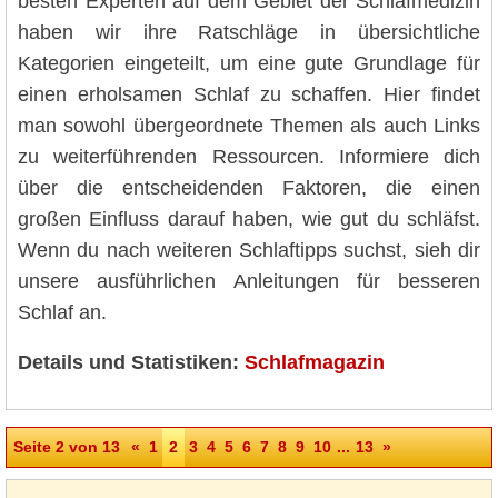
besten Experten auf dem Gebiet der Schlafmedizin
haben wir ihre Ratschläge in übersichtliche
Kategorien eingeteilt, um eine gute Grundlage für
einen erholsamen Schlaf zu schaffen. Hier findet
man sowohl übergeordnete Themen als auch Links
zu weiterführenden Ressourcen. Informiere dich
über die entscheidenden Faktoren, die einen
großen Einfluss darauf haben, wie gut du schläfst.
Wenn du nach weiteren Schlaftipps suchst, sieh dir
unsere ausführlichen Anleitungen für besseren
Schlaf an.
Details und Statistiken:
Schlafmagazin
Seite 2 von 13
«
1
2
3
4
5
6
7
8
9
10
...
13
»