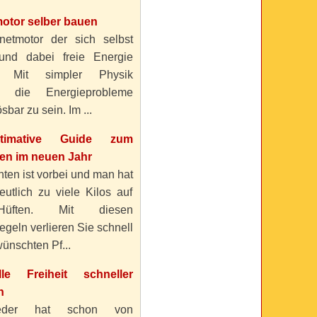
otor selber bauen
etmotor der sich selbst
 und dabei freie Energie
? Mit simpler Physik
n die Energieprobleme
sbar zu sein. Im ...
timative Guide zum
n im neuen Jahr
ten ist vorbei und man hat
eutlich zu viele Kilos auf
üften. Mit diesen
geln verlieren Sie schnell
ünschten Pf...
elle Freiheit schneller
n
eder hat schon von