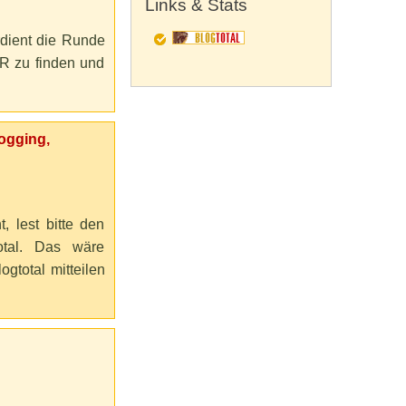
Links & Stats
dient die Runde
R zu finden und
logging,
, lest bitte den
total. Das wäre
ogtotal mitteilen