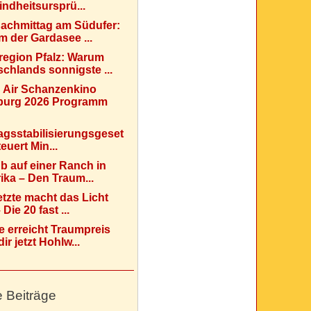
indheitsursprü...
Nachmittag am Südufer:
 der Gardasee ...
region Pfalz: Warum
chlands sonnigste ...
 Air Schanzenkino
urg 2026 Programm
agsstabilisierungsgeset
teuert Min...
b auf einer Ranch in
ka – Den Traum...
etzte macht das Licht
Die 20 fast ...
e erreicht Traumpreis
ir jetzt Hohlw...
e Beiträge