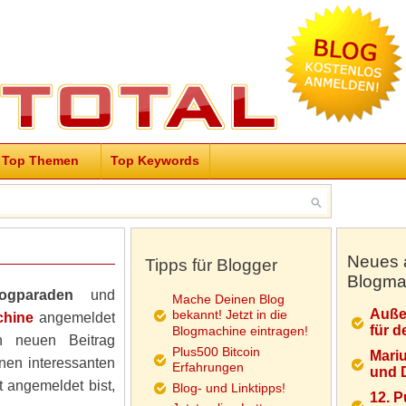
Top Themen
Top Keywords
Neues 
Tipps für Blogger
Blogma
logparaden
und
Mache Deinen Blog
Auße
bekannt! Jetzt in die
chine
angemeldet
für d
Blogmachine eintragen!
 neuen Beitrag
Plus500 Bitcoin
Mariu
nen interessanten
Erfahrungen
und D
 angemeldet bist,
Blog- und Linktipps!
12. 