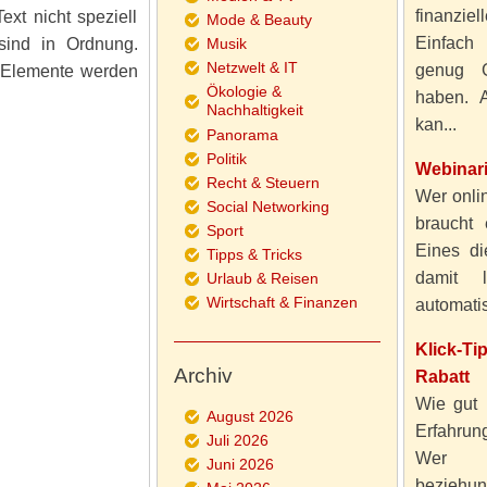
finanzie
xt nicht speziell
Mode & Beauty
Einfach
 sind in Ordnung.
Musik
Netzwelt & IT
genug 
e Elemente werden
Ökologie &
haben. A
Nachhaltigkeit
kan...
Panorama
Politik
Webinar
Recht & Steuern
Wer onlin
Social Networking
braucht 
Sport
Eines di
Tipps & Tricks
damit 
Urlaub & Reisen
Wirtschaft & Finanzen
automatisi
Klick-T
Archiv
Rabatt
Wie gut 
August 2026
Erfahru
Juli 2026
Wer al
Juni 2026
beziehun