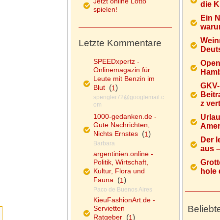
Jetzt online Lotto
die K
spielen!
Ein 
warum
Wein
Letzte Kommentare
Deuts
SPEEDxpertz -
Open
Onlinemagazin für
Hamb
Leute mit Benzin im
GKV-
Blut
(
)
1
Beitr
spengler72@googlemail.c
z ver
om
1000-gedanken.de -
Urlau
Gute Nachrichten,
Ameri
Nichts Ernstes
(
)
1
Der l
Barbara
aus – 
argentinien.online -
Politik, Wirtschaft,
Grott
Kultur, Flora und
hole d
Fauna
(
)
1
Paco de Buenos Aires
KieuFashionArt.de -
Beliebt
Servietten
Ratgeber
(
)
1