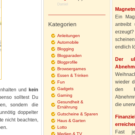
Daniel
Magnetm
Ein Magn
Kategorien
antreibt
erzeugt
Anleitungen
scheine
Automobile
endlich lö
Blogging
Blogparaden
Der ul
Blogprofile
Abnehme
Browsergames
Weihnach
Essen & Trinken
wieder d
Fun
Gadgets
den H
nhalten und
kein
Gaming
Abnehmre
enso solltest Du
Gesundheit &
die unerw
en, sondern die
Ernährung
nnötig doppelter
Gutscheine & Sparen
Finanzi
te nicht beachten,
Haus & Garten
erreiche
ben.
Lotto
Fast j
Medien & TV