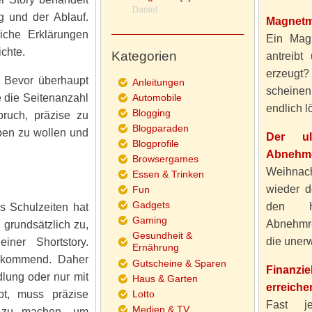
Daniel
g und der Ablauf.
Magnetm
iche Erklärungen
Ein Magn
chte.
Kategorien
antreibt
erzeugt
t. Bevor überhaupt
Anleitungen
scheine
e die Seitenanzahl
Automobile
endlich lö
Blogging
ruch, präzise zu
Blogparaden
eben zu wollen und
Der ul
Blogprofile
Abnehme
Browsergames
Weihnach
Essen & Trinken
wieder d
Fun
Gadgets
den H
s Schulzeiten hat
Gaming
Abnehmre
h grundsätzlich zu,
Gesundheit &
die unerw
iner Shortstory.
Ernährung
e kommend. Daher
Gutscheine & Sparen
Finanzi
dlung oder nur mit
Haus & Garten
erreiche
bt, muss präzise
Lotto
Fast j
Medien & TV
n zu machen, um