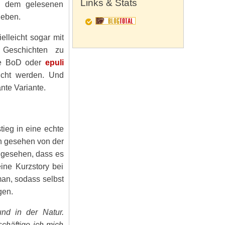
Links & Stats
it dem gelesenen
geben.
lleicht sogar mit
 Geschichten zu
ie BoD oder
epuli
icht werden. Und
nte Variante.
tieg in eine echte
ch gesehen von der
 gesehen, dass es
ine Kurzstory bei
man, sodass selbst
gen.
nd in der Natur.
schäftige ich mich