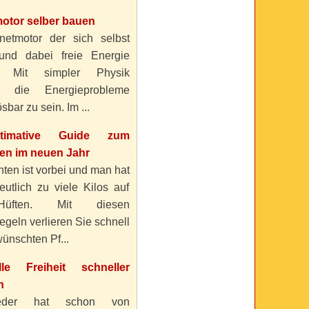
otor selber bauen
etmotor der sich selbst
 und dabei freie Energie
? Mit simpler Physik
n die Energieprobleme
sbar zu sein. Im ...
timative Guide zum
n im neuen Jahr
ten ist vorbei und man hat
eutlich zu viele Kilos auf
üften. Mit diesen
geln verlieren Sie schnell
ünschten Pf...
elle Freiheit schneller
n
eder hat schon von