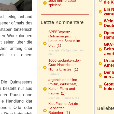
Jetzt online Lotto
die K
spielen!
Ein 
warum
och eifrig anhand
Wein
Letzte Kommentare
sener oftmals des
Deuts
staben tänzerisch
SPEEDxpertz -
Open
nen Wortkolonnen
Onlinemagazin für
Hamb
Leute mit Benzin im
t selten über die
GKV-
Blut
(
)
1
her anfänglicher
Beitr
spengler72@googlemail.c
z ver
om
 Zeit zu einem
1000-gedanken.de -
Urlau
Gute Nachrichten,
Ameri
Nichts Ernstes
(
)
1
Der l
Barbara
aus – 
argentinien.online -
 Die Quintessens
Politik, Wirtschaft,
Grott
e besteht nur aus
Kultur, Flora und
hole d
Fauna
(
)
1
ößeren Pause ohne
Paco de Buenos Aires
ie Handlung klar
KieuFashionArt.de -
rsonen, Orte oder
Beliebt
Servietten
Ratgeber
(
)
1
r Story behandelt