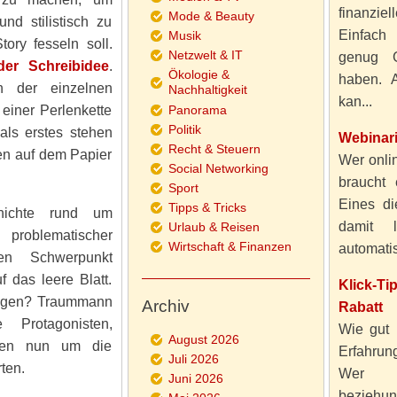
finanzie
Mode & Beauty
d stilistisch zu
Einfach
Musik
ory fesseln soll.
Netzwelt & IT
genug 
der Schreibidee
.
Ökologie &
haben. A
n der einzelnen
Nachhaltigkeit
kan...
einer Perlenkette
Panorama
Politik
als erstes stehen
Webinar
Recht & Steuern
ten auf dem Papier
Wer onlin
Social Networking
braucht 
Sport
Eines di
Tipps & Tricks
hichte rund um
damit 
Urlaub & Reisen
 problematischer
Wirtschaft & Finanzen
automatisi
en Schwerpunkt
 das leere Blatt.
Klick-T
twagen? Traummann
Archiv
Rabatt
Protagonisten,
Wie gut 
August 2026
rden nun um die
Erfahru
Juli 2026
ten.
Wer al
Juni 2026
beziehun