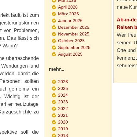
Mai 2026
April 2026
neue Kun
März 2026
ekt läuft, ist zum
Ab-in-d
Januar 2026
geisterungstürmen
Dezember 2025
Reisen 
bt von Problemen,
November 2025
Wer freut
n. Das lässt sich
Oktober 2025
seinen U
m? Wann?
September 2025
Orte und
August 2025
kennenzu
ine überraschende
sehr reise
en Wendungen und
mehr...
werden, damit die
Personen sollten
2026
2025
auch gerne mal ein
2024
. Wichtig ist der
2023
darf er heutzutage
2022
 Kurzgeschichte zu
2021
2020
2019
pektive soll die
2018