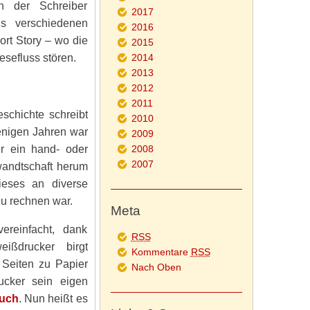
ch der Schreiber
2017
s verschiedenen
2016
ort Story – wo die
2015
esefluss stören.
2014
2013
2012
2011
schichte schreibt
2010
enigen Jahren war
2009
r ein hand- oder
2008
2007
wandtschaft herum
ieses an diverse
zu rechnen war.
Meta
ereinfacht, dank
RSS
ißdrucker birgt
Kommentare
RSS
 Seiten zu Papier
Nach Oben
rucker sein eigen
auch
. Nun heißt es