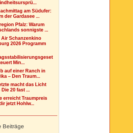
indheitsursprü...
Nachmittag am Südufer:
 der Gardasee ...
region Pfalz: Warum
chlands sonnigste ...
 Air Schanzenkino
urg 2026 Programm
agsstabilisierungsgeset
teuert Min...
b auf einer Ranch in
ka – Den Traum...
etzte macht das Licht
Die 20 fast ...
e erreicht Traumpreis
ir jetzt Hohlw...
e Beiträge