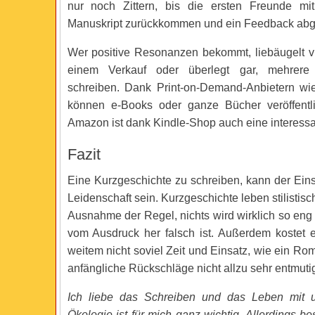
nur noch Zittern, bis die ersten Freunde m
Manuskript zurückkommen und ein Feedback ab
Wer positive Resonanzen bekommt, liebäugelt vie
einem Verkauf oder überlegt gar, mehrere
schreiben. Dank Print-on-Demand-Anbietern w
können e-Books oder ganze Bücher veröffentl
Amazon ist dank Kindle-Shop auch eine interessa
Fazit
Eine Kurzgeschichte zu schreiben, kann der Eins
Leidenschaft sein. Kurzgeschichte leben stilistis
Ausnahme der Regel, nichts wird wirklich so eng
vom Ausdruck her falsch ist. Außerdem kostet e
weitem nicht soviel Zeit und Einsatz, wie ein Ro
anfängliche Rückschläge nicht allzu sehr entmuti
Ich liebe das Schreiben und das Leben mit u
Ökologie ist für mich ganz wichtig. Allerdings be