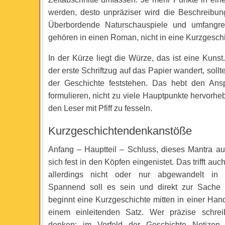
werden, desto unpräziser wird die Beschreibun
Überbordende Naturschauspiele und umfangre
gehören in einen Roman, nicht in eine Kurzgeschi
In der Kürze liegt die Würze, das ist eine Kuns
der erste Schriftzug auf das Papier wandert, sollt
der Geschichte feststehen. Das hebt den Ansp
formulieren, nicht zu viele Hauptpunkte hervorh
den Leser mit Pfiff zu fesseln.
Kurzgeschichtendenkanstöße
Anfang – Hauptteil – Schluss, dieses Mantra au
sich fest in den Köpfen eingenistet. Das trifft auc
allerdings nicht oder nur abgewandelt in e
Spannend soll es sein und direkt zur Sach
beginnt eine Kurzgeschichte mitten in einer Han
einem einleitenden Satz. Wer präzise schrei
denken; im Vorfeld der Geschichte Notize