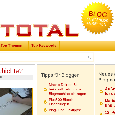
Top Themen
Top Keywords
chichte?
Neues 
Tipps für Blogger
2013
Blogma
Mache Deinen Blog
Auße
bekannt! Jetzt in die
für d
Blogmachine eintragen!
Plus500 Bitcoin
Mariu
Erfahrungen
und D
Blog- und Linktipps!
12. 