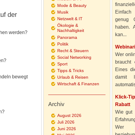
finanzie
Mode & Beauty
Einfach
Musik
uf der
Netzwelt & IT
genug 
Ökologie &
haben. A
Nachhaltigkeit
chen werden?
kan...
Panorama
Politik
Webinar
Recht & Steuern
Wer onlin
Social Networking
en?
braucht 
Sport
Eines di
Tipps & Tricks
ndeln bewegt
damit 
Urlaub & Reisen
Wirtschaft & Finanzen
automatisi
Klick-T
Archiv
Rabatt
en?
Wie gut 
August 2026
Erfahru
Juli 2026
Wer al
Juni 2026
beziehun