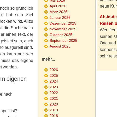
Mai 2026
April 2026
neue Kun
noch so gründlich
März 2026
ext hat sein Ziel
Ab-in-d
Januar 2026
rocken wirkt. Allzu
Dezember 2025
Reisen 
auf die Suche nach
November 2025
Wer freut
er einen Text, der
Oktober 2025
seinen U
September 2025
geistert sein, auch
Orte und
August 2025
o ausgereift sind,
kennenzu
ben kann nur, wer
sehr reise
mehr...
r muss das eigene
t werden.
2026
2025
em eigenen
2024
2023
2022
he nach
2021
2020
2019
aputt ist?
2018