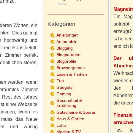
 hinzu.
Daniel
Magnetm
Ein Magn
Kategorien
antreibt
deren Worten, ein
erzeugt
hlen. Dies gelingt
Anleitungen
scheine
er hochwertig und
Automobile
endlich lö
 ein Haus betritt,
Blogging
Blogparaden
n Zimmer perfekt
Der ul
Blogprofile
dentlichen stören,
Abnehme
Browsergames
Weihnach
Essen & Trinken
wieder d
Fun
ehen werden, wenn
Gadgets
den H
fgeräumtes Zimmer
Gaming
Abnehmre
n Rest des Jahres
Gesundheit &
die unerw
st einer Webseite
Ernährung
zukommen, wenn es
Gutscheine & Sparen
Finanzi
Haus & Garten
gs muss das Neue
erreiche
Lotto
iert und würzig
Fast j
Medien & TV