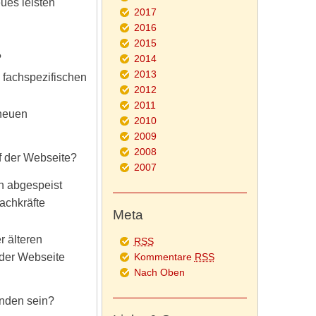
eues leisten
2017
2016
2015
?
2014
2013
 fachspezifischen
2012
2011
 neuen
2010
2009
2008
f der Webseite?
2007
n abgespeist
achkräfte
Meta
r älteren
RSS
 der Webseite
Kommentare
RSS
Nach Oben
inden sein?