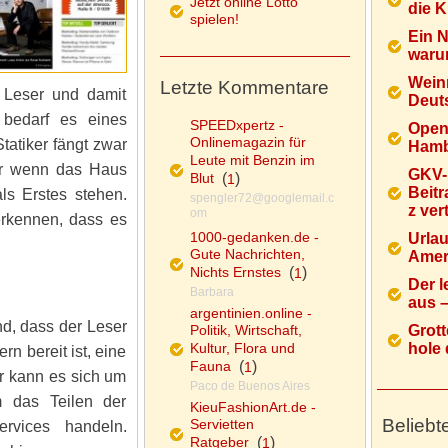
Jetzt online Lotto
die K
spielen!
Ein 
warum
Wein
Letzte Kommentare
n Leser und damit
Deuts
, bedarf es eines
SPEEDxpertz -
Open
Onlinemagazin für
tatiker fängt zwar
Hamb
Leute mit Benzin im
er wenn das Haus
GKV-
Blut
(
)
1
Beitr
ls Erstes stehen.
spengler72@googlemail.c
z ver
om
erkennen, dass es
1000-gedanken.de -
Urlau
Gute Nachrichten,
Ameri
Nichts Ernstes
(
)
1
Der l
Barbara
aus – 
argentinien.online -
nd, dass der Leser
Politik, Wirtschaft,
Grott
Kultur, Flora und
hole d
n bereit ist, eine
Fauna
(
)
1
r kann es sich um
Paco de Buenos Aires
 das Teilen der
KieuFashionArt.de -
Beliebt
Servietten
rvices handeln.
Ratgeber
(
)
1