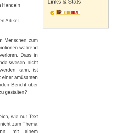
Links & Stats
m Handeln
n Artikel
, um Menschen zum
motionen während
verloren. Dass in
ndelswesen nicht
werden kann, ist
it einer amüsanten
den Bericht über
zu gestalten?
ich, wie nur Text
r nicht zum Thema
enn, mit einem