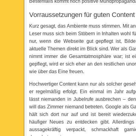
Bestenfalls kommt noch positive Mundpropaganda
Vorraussetzungen für guten Content
Kurz gesagt, das Ambiente muss stimmen. Mit an
Leser muss sich beim Stöbern in Inhalten wohl fü
nur, wenn die Webseite gut gepflegt ist, Bild
aktuelle Themen direkt im Blick sind. Wer als Gast
nimmt immer die Gesamtatmosphäre war; ist ei
gepflegt, wird er sich eher an den restlichen unor
wie über das Eine freuen.
Hochwertiger Content kann nur als solcher ges
er regelmäßig erfolgt. Ein einmal im Jahr au
lässt niemanden in Jubelrufe ausbrechen – de
will das Zimmer niemand betreten. Google als Ga
hält sich dort nur auf und ist bereit wieder
häufiger Neues zu entdecken gibt. Allerdin
aussagekräftig verpackt, schmackhaft garn