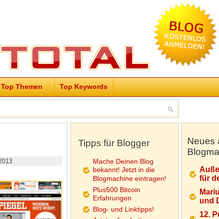
Top Themen
Top Keywords
Neues 
Tipps für Blogger
Blogma
2013
Mache Deinen Blog
Auße
bekannt! Jetzt in die
für d
Blogmachine eintragen!
Plus500 Bitcoin
Mariu
Erfahrungen
und D
Blog- und Linktipps!
12. 