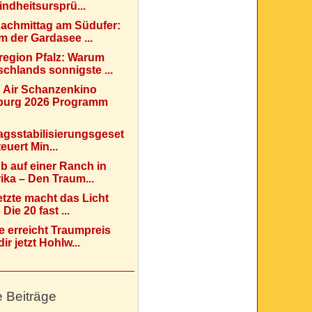
indheitsursprü...
Nachmittag am Südufer:
 der Gardasee ...
region Pfalz: Warum
chlands sonnigste ...
 Air Schanzenkino
urg 2026 Programm
agsstabilisierungsgeset
teuert Min...
b auf einer Ranch in
ka – Den Traum...
etzte macht das Licht
Die 20 fast ...
e erreicht Traumpreis
ir jetzt Hohlw...
e Beiträge