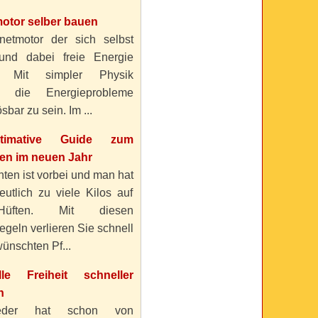
otor selber bauen
etmotor der sich selbst
 und dabei freie Energie
? Mit simpler Physik
n die Energieprobleme
sbar zu sein. Im ...
timative Guide zum
n im neuen Jahr
ten ist vorbei und man hat
eutlich zu viele Kilos auf
üften. Mit diesen
geln verlieren Sie schnell
ünschten Pf...
elle Freiheit schneller
n
eder hat schon von