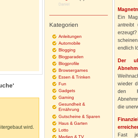
Daniel
Magnetm
Ein Magn
Kategorien
antreibt
erzeugt
Anleitungen
scheine
Automobile
endlich lö
Blogging
Blogparaden
Der ul
Blogprofile
Abnehme
Browsergames
Weihnach
Essen & Trinken
wieder d
Fun
uche'
Gadgets
den H
Gaming
Abnehmre
Gesundheit &
die unerw
Ernährung
Gutscheine & Sparen
Finanzi
Haus & Garten
itergebaut wird.
erreiche
Lotto
Fast j
Medien & TV