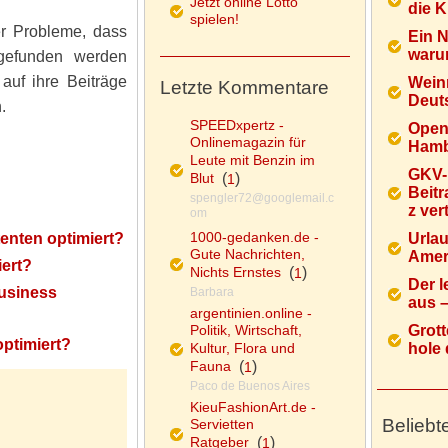
Jetzt online Lotto
die K
spielen!
r Probleme, dass
Ein 
warum
efunden werden
auf ihre Beiträge
Wein
Letzte Kommentare
Deuts
.
SPEEDxpertz -
Open
Onlinemagazin für
Hamb
Leute mit Benzin im
GKV-
Blut
(
)
1
Beitr
spengler72@googlemail.c
z ver
om
1000-gedanken.de -
enten optimiert?
Urlau
Gute Nachrichten,
Ameri
ert?
Nichts Ernstes
(
)
1
Der l
usiness
Barbara
aus – 
argentinien.online -
Politik, Wirtschaft,
Grott
ptimiert?
Kultur, Flora und
hole d
Fauna
(
)
1
Paco de Buenos Aires
KieuFashionArt.de -
Beliebt
Servietten
Ratgeber
(
)
1