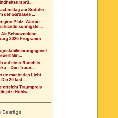
indheitsursprü...
Nachmittag am Südufer:
 der Gardasee ...
region Pfalz: Warum
chlands sonnigste ...
 Air Schanzenkino
urg 2026 Programm
agsstabilisierungsgeset
teuert Min...
b auf einer Ranch in
ka – Den Traum...
etzte macht das Licht
Die 20 fast ...
e erreicht Traumpreis
ir jetzt Hohlw...
e Beiträge