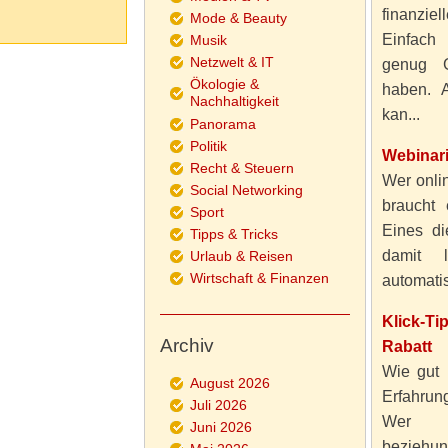
finanzie
Mode & Beauty
Einfach
Musik
Netzwelt & IT
genug 
Ökologie &
haben. A
Nachhaltigkeit
kan...
Panorama
Politik
Webinar
Recht & Steuern
Wer onlin
Social Networking
braucht 
Sport
Eines di
Tipps & Tricks
damit 
Urlaub & Reisen
Wirtschaft & Finanzen
automatisi
Klick-T
Archiv
Rabatt
Wie gut 
August 2026
Erfahru
Juli 2026
Wer al
Juni 2026
beziehun