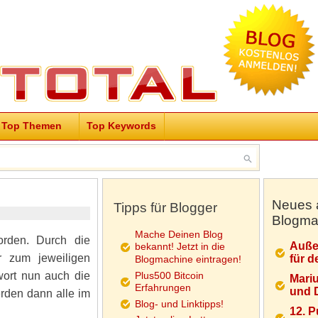
Top Themen
Top Keywords
Neues 
Tipps für Blogger
Blogma
Mache Deinen Blog
orden. Durch die
Auße
bekannt! Jetzt in die
r zum jeweiligen
für d
Blogmachine eintragen!
wort nun auch die
Plus500 Bitcoin
Mariu
Erfahrungen
und D
erden dann alle im
Blog- und Linktipps!
12. 