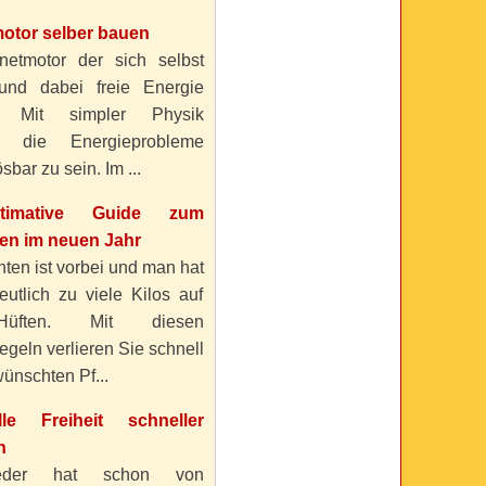
otor selber bauen
etmotor der sich selbst
 und dabei freie Energie
? Mit simpler Physik
n die Energieprobleme
sbar zu sein. Im ...
timative Guide zum
n im neuen Jahr
ten ist vorbei und man hat
eutlich zu viele Kilos auf
üften. Mit diesen
geln verlieren Sie schnell
ünschten Pf...
elle Freiheit schneller
n
eder hat schon von