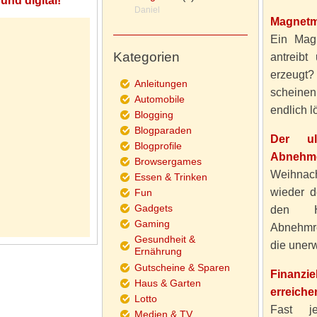
und digital!
Daniel
Magnetm
Ein Magn
Kategorien
antreibt
erzeugt
Anleitungen
scheine
Automobile
endlich lö
Blogging
Blogparaden
Der ul
Blogprofile
Abnehme
Browsergames
Weihnach
Essen & Trinken
wieder d
Fun
Gadgets
den H
Gaming
Abnehmre
Gesundheit &
die unerw
Ernährung
Gutscheine & Sparen
Finanzi
Haus & Garten
erreiche
Lotto
Fast j
Medien & TV