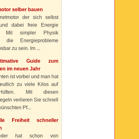
otor selber bauen
etmotor der sich selbst
 und dabei freie Energie
? Mit simpler Physik
n die Energieprobleme
sbar zu sein. Im ...
timative Guide zum
n im neuen Jahr
ten ist vorbei und man hat
eutlich zu viele Kilos auf
üften. Mit diesen
geln verlieren Sie schnell
ünschten Pf...
elle Freiheit schneller
n
eder hat schon von