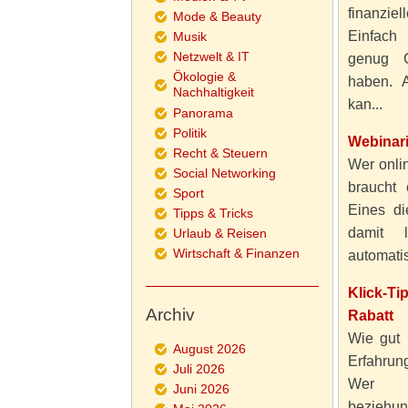
finanzie
Mode & Beauty
Einfach
Musik
Netzwelt & IT
genug 
Ökologie &
haben. A
Nachhaltigkeit
kan...
Panorama
Politik
Webinar
Recht & Steuern
Wer onlin
Social Networking
braucht 
Sport
Eines di
Tipps & Tricks
damit 
Urlaub & Reisen
Wirtschaft & Finanzen
automatisi
Klick-T
Archiv
Rabatt
Wie gut 
August 2026
Erfahru
Juli 2026
Wer al
Juni 2026
beziehun