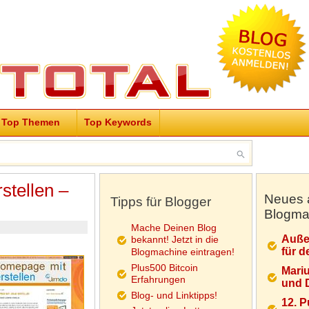
Top Themen
Top Keywords
stellen –
Neues 
Tipps für Blogger
Blogma
Mache Deinen Blog
Auße
bekannt! Jetzt in die
für d
Blogmachine eintragen!
Plus500 Bitcoin
Mariu
Erfahrungen
und D
Blog- und Linktipps!
12. 