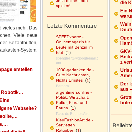
Jetzt online Lotto
die K
spielen!
Ein 
warum
Wein
Letzte Kommentare
d vieles mehr. Das
Deuts
chen. Viele neue
SPEEDxpertz -
Open
Onlinemagazin für
der Bezahlbutton,
Hamb
Leute mit Benzin im
Baukasten-System.
GKV-
Blut
(
)
1
Beitr
spengler72@googlemail.c
z ver
om
page erstellen
1000-gedanken.de -
Urlau
Gute Nachrichten,
Ameri
Nichts Ernstes
(
)
1
Der l
Barbara
aus – 
, Robotik…
argentinien.online -
Politik, Wirtschaft,
Grott
Eins
Kultur, Flora und
hole d
Fauna
(
)
eigene Webseite?
1
Paco de Buenos Aires
sollte,…
KieuFashionArt.de -
ts,…
Beliebt
Servietten
Ratgeber
(
)
1