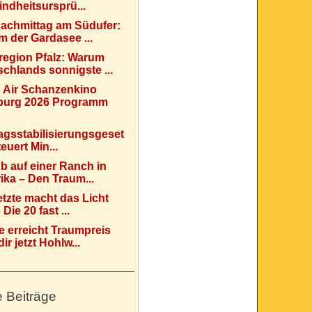
indheitsursprü...
Nachmittag am Südufer:
 der Gardasee ...
region Pfalz: Warum
chlands sonnigste ...
 Air Schanzenkino
urg 2026 Programm
agsstabilisierungsgeset
teuert Min...
b auf einer Ranch in
ka – Den Traum...
etzte macht das Licht
Die 20 fast ...
e erreicht Traumpreis
ir jetzt Hohlw...
e Beiträge