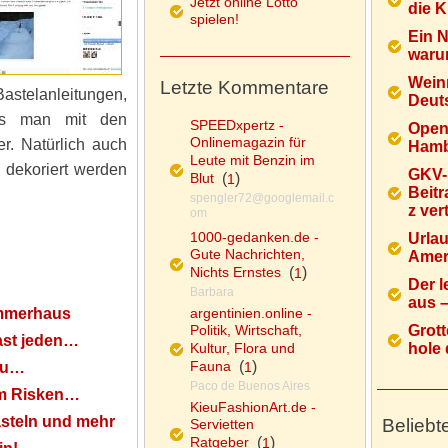
Jetzt online Lotto
die K
spielen!
Ein 
warum
Wein
Letzte Kommentare
astelanleitungen,
Deuts
was man mit den
SPEEDxpertz -
Open
Onlinemagazin für
er. Natürlich auch
Hamb
Leute mit Benzin im
h dekoriert werden
GKV-
Blut
(
)
1
Beitr
spengler72@googlemail.c
z ver
om
1000-gedanken.de -
Urlau
Gute Nachrichten,
Ameri
Nichts Ernstes
(
)
1
Der l
Barbara
aus – 
immerhaus
argentinien.online -
Politik, Wirtschaft,
Grott
fast jeden…
Kultur, Flora und
hole d
Fauna
(
)
 zu…
1
Paco de Buenos Aires
um Risken…
KieuFashionArt.de -
Basteln und mehr
Beliebt
Servietten
Ratgeber
(
)
1