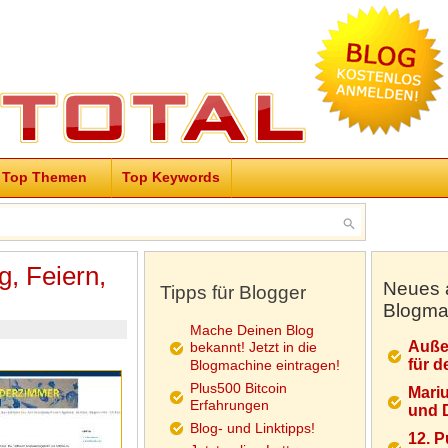
Top Themen
Top Keywords
, Feiern,
Neues 
Tipps für Blogger
Blogma
Mache Deinen Blog
Auße
bekannt! Jetzt in die
für d
Blogmachine eintragen!
Plus500 Bitcoin
Mariu
Erfahrungen
und D
Blog- und Linktipps!
12. 