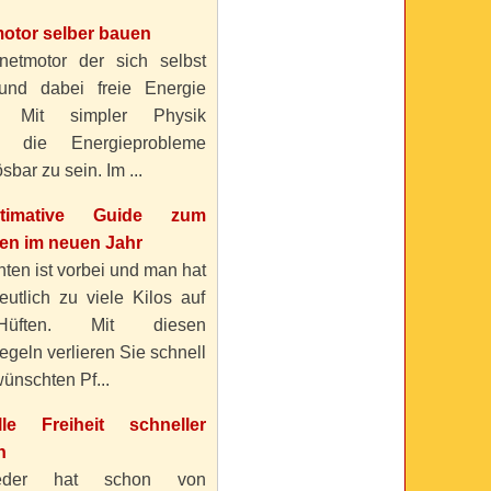
otor selber bauen
etmotor der sich selbst
 und dabei freie Energie
? Mit simpler Physik
n die Energieprobleme
sbar zu sein. Im ...
timative Guide zum
n im neuen Jahr
ten ist vorbei und man hat
eutlich zu viele Kilos auf
üften. Mit diesen
geln verlieren Sie schnell
ünschten Pf...
elle Freiheit schneller
n
eder hat schon von