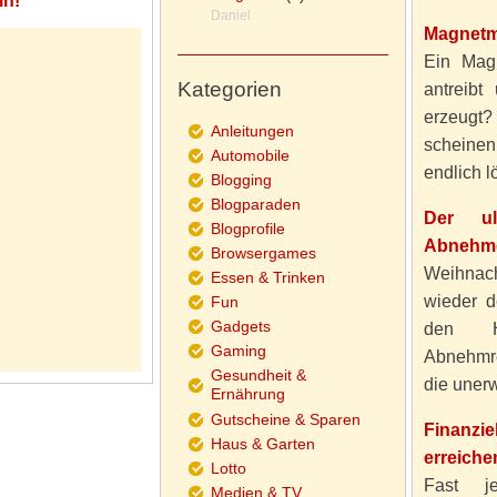
in!
Daniel
Magnetm
Ein Magn
Kategorien
antreibt
erzeugt
Anleitungen
scheine
Automobile
endlich lö
Blogging
Blogparaden
Der ul
Blogprofile
Abnehme
Browsergames
Weihnach
Essen & Trinken
wieder d
Fun
Gadgets
den H
Gaming
Abnehmre
Gesundheit &
die unerw
Ernährung
Gutscheine & Sparen
Finanzi
Haus & Garten
erreiche
Lotto
Fast j
Medien & TV