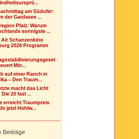
indheitsursprü...
Nachmittag am Südufer:
 der Gardasee ...
region Pfalz: Warum
chlands sonnigste ...
 Air Schanzenkino
urg 2026 Programm
agsstabilisierungsgeset
teuert Min...
b auf einer Ranch in
ka – Den Traum...
etzte macht das Licht
Die 20 fast ...
e erreicht Traumpreis
ir jetzt Hohlw...
e Beiträge