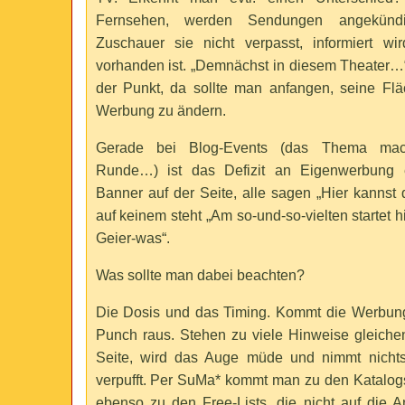
Fernsehen, werden Sendungen angekündi
Zuschauer sie nicht verpasst, informiert wir
vorhanden ist. „Demnächst in diesem Theater…
der Punkt, da sollte man anfangen, seine Fl
Werbung zu ändern.
Gerade bei Blog-Events (das Thema mac
Runde…) ist das Defizit an Eigenwerbung e
Banner auf der Seite, alle sagen „Hier kannst
auf keinem steht „Am so-und-so-vielten startet h
Geier-was“.
Was sollte man dabei beachten?
Die Dosis und das Timing. Kommt die Werbung 
Punch raus. Stehen zu viele Hinweise gleichen
Seite, wird das Auge müde und nimmt nicht
verpufft. Per SuMa* kommt man zu den Katalo
ebenso zu den Free-Lists, die nicht auf die 