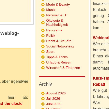
finanzie
Mode & Beauty
Einfach
Musik
Netzwelt & IT
genug 
Ökologie &
haben. A
Nachhaltigkeit
kan...
Panorama
s Weblog-
Politik
Webinar
Recht & Steuern
Wer onlin
Social Networking
braucht 
Sport
Eines di
Tipps & Tricks
damit 
Urlaub & Reisen
Wirtschaft & Finanzen
automatisi
Klick-T
, aber irgendwie
Archiv
Rabatt
Wie gut 
August 2026
Erfahru
k hier ab:
Juli 2026
Wer al
d-the-clock/
Juni 2026
beziehun