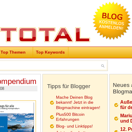
Top Themen
Top Keywords
Kompendium
Neues 
Tipps für Blogger
008
Blogma
Mache Deinen Blog
Auße
bekannt! Jetzt in die
für d
Blogmachine eintragen!
Plus500 Bitcoin
Mariu
Erfahrungen
und D
Blog- und Linktipps!
12. 