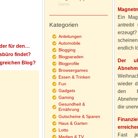
Daniel
Magnetm
Ein Magn
Kategorien
antreibt
erzeugt
Anleitungen
scheine
Automobile
der für den…
endlich lö
Blogging
sbüro findet?
Blogparaden
Der ul
lgreichen Blog?
Blogprofile
Abnehme
Browsergames
Weihnach
Essen & Trinken
wieder d
Fun
Gadgets
den H
Gaming
Abnehmre
Gesundheit &
die unerw
Ernährung
Gutscheine & Sparen
Finanzi
Haus & Garten
erreiche
Lotto
Fast j
Medien & TV