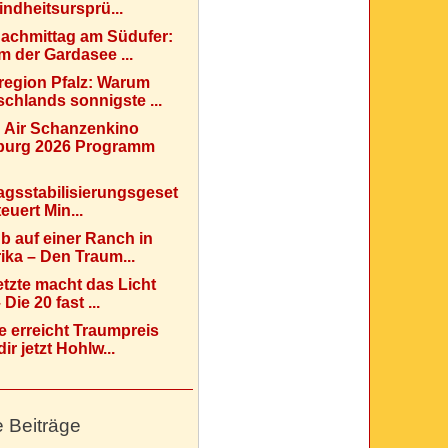
indheitsursprü...
Nachmittag am Südufer:
 der Gardasee ...
region Pfalz: Warum
chlands sonnigste ...
 Air Schanzenkino
urg 2026 Programm
agsstabilisierungsgeset
teuert Min...
b auf einer Ranch in
ka – Den Traum...
etzte macht das Licht
Die 20 fast ...
e erreicht Traumpreis
ir jetzt Hohlw...
e Beiträge