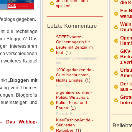
Jetzt online Lotto
die K
spielen!
Ein 
warum
 Weblogs gegeben.
Wein
Letzte Kommentare
Deuts
t die rechtslage
SPEEDxpertz -
Open
eim Bloggen? Das
Onlinemagazin für
Hamb
ger interessieren
Leute mit Benzin im
GKV-
Blut
(
)
1
eich verschiedenen
Beitr
spengler72@googlemail.c
n weiteres Kapitel
z ver
om
1000-gedanken.de -
Urlau
Gute Nachrichten,
Ameri
nkt „
Bloggen mit
Nichts Ernstes
(
)
1
Der l
Barbara
assung von Themes
aus – 
argentinien.online -
lungen, Blogprofis
Politik, Wirtschaft,
Grott
eueinsteiger und
Kultur, Flora und
hole d
Fauna
(
)
1
Paco de Buenos Aires
KieuFashionArt.de -
 – Das Weblog-
Beliebt
Servietten
Ratgeber
(
)
1