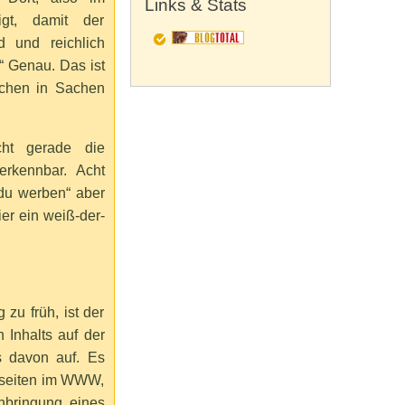
Links & Stats
gt, damit der
d und reichlich
“ Genau. Das ist
ächen in Sachen
ht gerade die
rkennbar. Acht
 du werben“ aber
ier ein weiß-der-
zu früh, ist der
 Inhalts auf der
s davon auf. Es
gseiten im WWW,
Anbringung eines