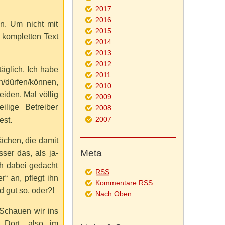
2017
2016
n. Um nicht mit
2015
 kompletten Text
2014
2013
2012
täglich. Ich habe
2011
n/dürfen/können,
2010
iden. Mal völlig
2009
ilige Betreiber
2008
2007
est.
lächen, die damit
Meta
ser das, als ja-
ch dabei gedacht
RSS
r“ an, pflegt ihn
Kommentare
RSS
 gut so, oder?!
Nach Oben
Schauen wir ins
 Dort, also im