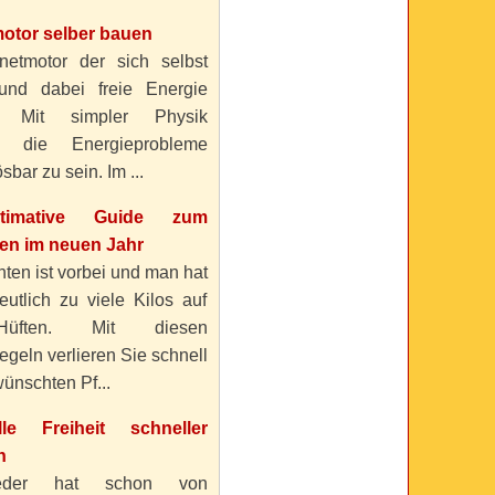
otor selber bauen
etmotor der sich selbst
 und dabei freie Energie
? Mit simpler Physik
n die Energieprobleme
sbar zu sein. Im ...
timative Guide zum
n im neuen Jahr
ten ist vorbei und man hat
eutlich zu viele Kilos auf
üften. Mit diesen
geln verlieren Sie schnell
ünschten Pf...
elle Freiheit schneller
n
eder hat schon von