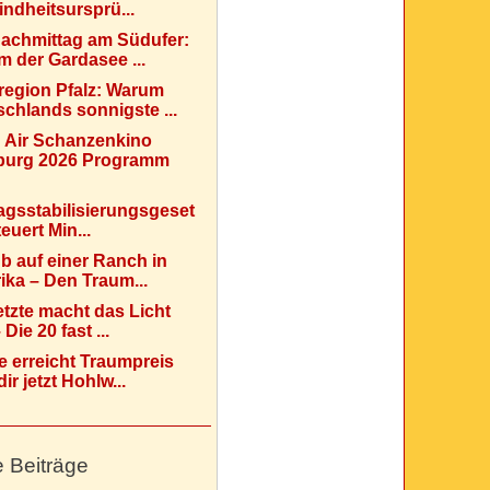
indheitsursprü...
Nachmittag am Südufer:
 der Gardasee ...
region Pfalz: Warum
chlands sonnigste ...
 Air Schanzenkino
urg 2026 Programm
agsstabilisierungsgeset
teuert Min...
b auf einer Ranch in
ka – Den Traum...
etzte macht das Licht
Die 20 fast ...
e erreicht Traumpreis
ir jetzt Hohlw...
e Beiträge