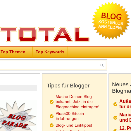
Top Themen
Top Keywords
Neues 
Tipps für Blogger
Blogma
Mache Deinen Blog
Auße
bekannt! Jetzt in die
für d
Blogmachine eintragen!
Plus500 Bitcoin
Mariu
Erfahrungen
und D
Blog- und Linktipps!
12. 