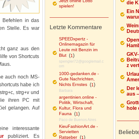
Jetzt online Lotto
die K
spielen!
Ein 
warum
 Befehlen in das
Wein
Letzte Kommentare
en Stelle. Es war
Deuts
SPEEDxpertz -
Open
Onlinemagazin für
Hamb
icht ganz aus den
Leute mit Benzin im
GKV-
Blut
(
)
1
ilfe von Shortcuts
Beitr
spengler72@googlemail.c
Maus.
z ver
om
1000-gedanken.de -
Urlau
nne auch noch MS-
Gute Nachrichten,
Ameri
hortcuts habe ich
Nichts Ernstes
(
)
1
Der l
Barbara
strg+c, strg+v und
aus – 
argentinien.online -
ie ihren PC mit
Politik, Wirtschaft,
Grott
Ziel gelangen. Auf
Kultur, Flora und
hole d
Fauna
(
)
1
Paco de Buenos Aires
KieuFashionArt.de -
ine interessante
Beliebt
Servietten
ur
publiziert. Es
Ratgeber
(
)
1