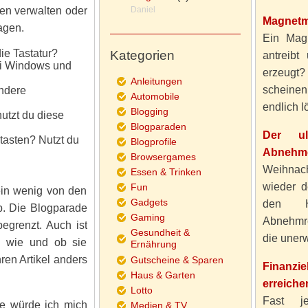
en verwalten oder
Daniel
Magnetm
agen.
Ein Magn
e Tastatur?
Kategorien
antreibt
ei Windows und
erzeugt
Anleitungen
scheine
ondere
Automobile
endlich lö
Blogging
utzt du diese
Blogparaden
Der ul
tasten? Nutzt du
Blogprofile
Abnehme
Browsergames
Weihnach
Essen & Trinken
wieder d
Fun
ein wenig von den
Gadgets
den H
b. Die Blogparade
Gaming
Abnehmre
begrenzt. Auch ist
Gesundheit &
die unerw
n wie und ob sie
Ernährung
hren Artikel anders
Gutscheine & Sparen
Finanzi
Haus & Garten
erreiche
Lotto
Fast j
e würde ich mich
Medien & TV