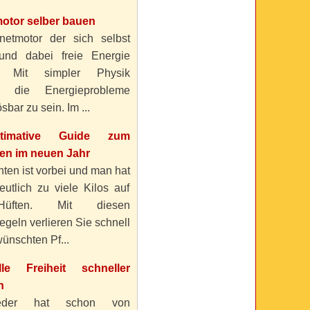
otor selber bauen
etmotor der sich selbst
 und dabei freie Energie
? Mit simpler Physik
n die Energieprobleme
sbar zu sein. Im ...
timative Guide zum
n im neuen Jahr
ten ist vorbei und man hat
eutlich zu viele Kilos auf
üften. Mit diesen
geln verlieren Sie schnell
ünschten Pf...
elle Freiheit schneller
n
eder hat schon von