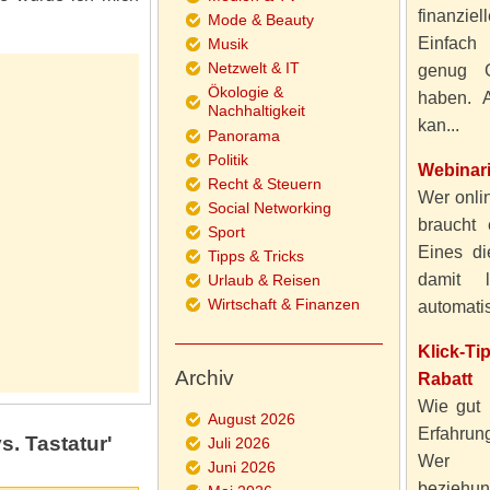
finanzie
Mode & Beauty
Einfach
Musik
Netzwelt & IT
genug 
Ökologie &
haben. A
Nachhaltigkeit
kan...
Panorama
Politik
Webinar
Recht & Steuern
Wer onlin
Social Networking
braucht 
Sport
Eines di
Tipps & Tricks
damit 
Urlaub & Reisen
Wirtschaft & Finanzen
automatisi
Klick-T
Archiv
Rabatt
Wie gut 
August 2026
Erfahru
. Tastatur'
Juli 2026
Wer al
Juni 2026
beziehun