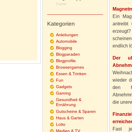
Daniel
Magnetm
Ein Magn
Kategorien
antreibt
erzeugt
Anleitungen
scheine
Automobile
endlich lö
Blogging
Blogparaden
Der ul
Blogprofile
Abnehme
Browsergames
Weihnach
Essen & Trinken
wieder d
Fun
Gadgets
den H
Gaming
Abnehmre
Gesundheit &
die unerw
Ernährung
Gutscheine & Sparen
Finanzi
Haus & Garten
erreiche
Lotto
Fast j
Medien & TV