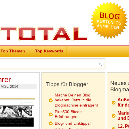
Top Themen
Top Keywords
hrer
Neues 
Tipps für Blogger
 März 2014
Blogma
Mache Deinen Blog
Auße
bekannt! Jetzt in die
für d
Blogmachine eintragen!
Plus500 Bitcoin
Mariu
Erfahrungen
und D
Blog- und Linktipps!
12. 