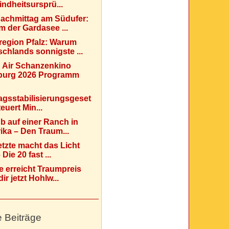
indheitsursprü...
Nachmittag am Südufer:
 der Gardasee ...
region Pfalz: Warum
chlands sonnigste ...
 Air Schanzenkino
urg 2026 Programm
agsstabilisierungsgeset
teuert Min...
b auf einer Ranch in
ka – Den Traum...
etzte macht das Licht
Die 20 fast ...
e erreicht Traumpreis
ir jetzt Hohlw...
e Beiträge