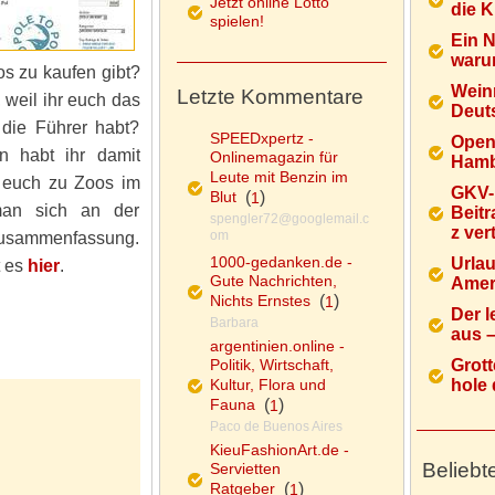
Jetzt online Lotto
die K
spielen!
Ein 
warum
os zu kaufen gibt?
Wein
Letzte Kommentare
, weil ihr euch das
Deuts
 die Führer habt?
SPEEDxpertz -
Open
n habt ihr damit
Onlinemagazin für
Hamb
Leute mit Benzin im
 euch zu Zoos im
GKV-
Blut
(
)
1
man sich an der
Beitr
spengler72@googlemail.c
z ver
om
Zusammenfassung.
1000-gedanken.de -
Urlau
t es
hier
.
Gute Nachrichten,
Ameri
Nichts Ernstes
(
)
1
Der l
Barbara
aus – 
argentinien.online -
Politik, Wirtschaft,
Grott
Kultur, Flora und
hole d
Fauna
(
)
1
Paco de Buenos Aires
KieuFashionArt.de -
Beliebt
Servietten
Ratgeber
(
)
1