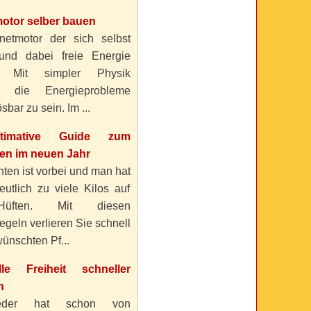
otor selber bauen
etmotor der sich selbst
 und dabei freie Energie
? Mit simpler Physik
n die Energieprobleme
sbar zu sein. Im ...
timative Guide zum
n im neuen Jahr
ten ist vorbei und man hat
eutlich zu viele Kilos auf
üften. Mit diesen
geln verlieren Sie schnell
ünschten Pf...
elle Freiheit schneller
n
eder hat schon von