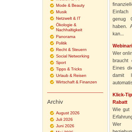
finanzie
Mode & Beauty
Einfach
Musik
Netzwelt & IT
genug 
Ökologie &
haben. A
Nachhaltigkeit
kan...
Panorama
Politik
Webinar
Recht & Steuern
Wer onlin
Social Networking
braucht 
Sport
Eines di
Tipps & Tricks
damit 
Urlaub & Reisen
Wirtschaft & Finanzen
automatisi
Klick-T
Archiv
Rabatt
Wie gut 
August 2026
Erfahru
Juli 2026
Wer al
Juni 2026
beziehun