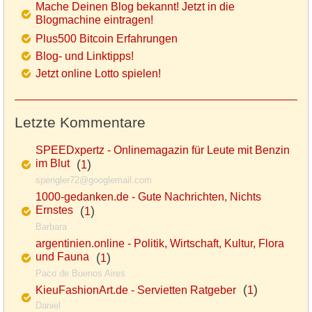
Mache Deinen Blog bekannt! Jetzt in die
Blogmachine eintragen!
Plus500 Bitcoin Erfahrungen
Blog- und Linktipps!
Jetzt online Lotto spielen!
Letzte Kommentare
SPEEDxpertz - Onlinemagazin für Leute mit Benzin
im Blut
(
)
1
spengler72@googlemail.com
1000-gedanken.de - Gute Nachrichten, Nichts
Ernstes
(
)
1
Barbara
argentinien.online - Politik, Wirtschaft, Kultur, Flora
und Fauna
(
)
1
Paco de Buenos Aires
(
)
KieuFashionArt.de - Servietten Ratgeber
1
Daniel