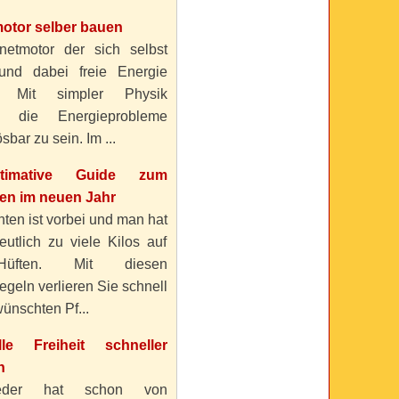
otor selber bauen
etmotor der sich selbst
 und dabei freie Energie
? Mit simpler Physik
n die Energieprobleme
sbar zu sein. Im ...
timative Guide zum
n im neuen Jahr
ten ist vorbei und man hat
eutlich zu viele Kilos auf
üften. Mit diesen
geln verlieren Sie schnell
ünschten Pf...
elle Freiheit schneller
n
eder hat schon von