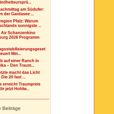
indheitsursprü...
Nachmittag am Südufer:
 der Gardasee ...
region Pfalz: Warum
chlands sonnigste ...
 Air Schanzenkino
urg 2026 Programm
agsstabilisierungsgeset
teuert Min...
b auf einer Ranch in
ka – Den Traum...
etzte macht das Licht
Die 20 fast ...
e erreicht Traumpreis
ir jetzt Hohlw...
e Beiträge