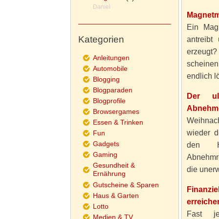
Daniel
Magnetm
Ein Magn
Kategorien
antreibt
erzeugt
Anleitungen
scheine
Automobile
endlich lö
Blogging
Blogparaden
Der ul
Blogprofile
Abnehme
Browsergames
Weihnach
Essen & Trinken
wieder d
Fun
Gadgets
den H
Gaming
Abnehmre
Gesundheit &
die unerw
Ernährung
Gutscheine & Sparen
Finanzi
Haus & Garten
erreiche
Lotto
Fast j
Medien & TV