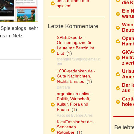
Jetzt online Lotto
die K
spielen!
Ein 
warum
Wein
Letzte Kommentare
Spieleblogs sehr
Deuts
gs im Netz.
SPEEDxpertz -
Open
Onlinemagazin für
Hamb
Leute mit Benzin im
GKV-
Blut
(
)
1
Beitr
spengler72@googlemail.c
z ver
om
1000-gedanken.de -
Urlau
Gute Nachrichten,
Ameri
Nichts Ernstes
(
)
1
Der l
Barbara
aus – 
argentinien.online -
Politik, Wirtschaft,
Grott
Kultur, Flora und
hole d
Fauna
(
)
1
Paco de Buenos Aires
KieuFashionArt.de -
Beliebt
Servietten
Ratgeber
(
)
1