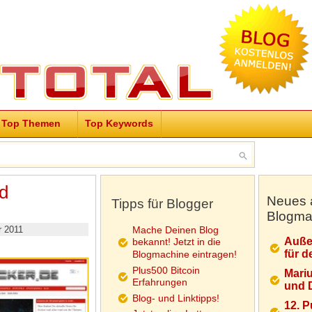
Top Themen
Top Keywords
d
Neues 
Tipps für Blogger
Blogma
 2011
Mache Deinen Blog
Auße
bekannt! Jetzt in die
für d
Blogmachine eintragen!
Plus500 Bitcoin
Mariu
Erfahrungen
und D
Blog- und Linktipps!
12. 