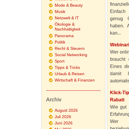
finanzie
Mode & Beauty
Einfach
Musik
Netzwelt & IT
genug 
Ökologie &
haben. A
Nachhaltigkeit
kan...
Panorama
Politik
Webinar
Recht & Steuern
Wer onlin
Social Networking
braucht 
Sport
Eines di
Tipps & Tricks
damit 
Urlaub & Reisen
Wirtschaft & Finanzen
automatisi
Klick-T
Archiv
Rabatt
Wie gut 
August 2026
Erfahru
Juli 2026
Wer al
Juni 2026
beziehun