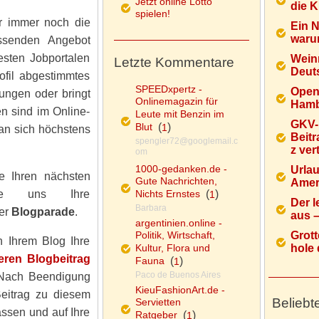
Jetzt online Lotto
die K
spielen!
er immer noch die
Ein 
warum
assenden Angebot
sten Jobportalen
Wein
Letzte Kommentare
Deuts
ofil abgestimmtes
SPEEDxpertz -
Open
ungen oder bringt
Onlinemagazin für
Hamb
n sind im Online-
Leute mit Benzin im
GKV-
Blut
(
)
1
man sich höchstens
Beitr
spengler72@googlemail.c
z ver
om
1000-gedanken.de -
Urlau
e Ihren nächsten
Gute Nachrichten,
Ameri
 Sie uns Ihre
Nichts Ernstes
(
)
1
Der l
Barbara
er
Blogparade
.
aus – 
argentinien.online -
Politik, Wirtschaft,
Grott
 Ihrem Blog Ihre
Kultur, Flora und
hole d
eren Blogbeitrag
Fauna
(
)
1
Paco de Buenos Aires
 Nach Beendigung
KieuFashionArt.de -
Beitrag zu diesem
Beliebt
Servietten
ssen und auf Ihre
Ratgeber
(
)
1