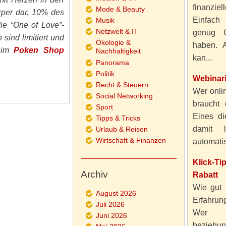
finanzie
Mode & Beauty
per dar. 10% des
Einfach
Musik
e “One of Love”-
Netzwelt & IT
genug 
 sind limitiert und
Ökologie &
haben. A
l im
Poken Shop
Nachhaltigkeit
kan...
Panorama
Politik
Webinar
Recht & Steuern
Wer onlin
Social Networking
braucht 
Sport
Eines di
Tipps & Tricks
damit 
Urlaub & Reisen
Wirtschaft & Finanzen
automatisi
Klick-T
Archiv
Rabatt
Wie gut 
August 2026
Erfahru
Juli 2026
Wer al
Juni 2026
beziehun