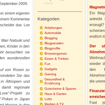
 September 2009.
Daniel
Magnetm
Ein Magn
Bei einem eigenen
Kategorien
antreibt
i einem Kommentar
erzeugt
scheidet das Los
Anleitungen
scheine
Automobile
endlich lö
Blogging
n Mari Natsuki und
Blogparaden
Der ul
en, Kinder in den
Blogprofile
Abnehme
ahr besuchten sie
Browsergames
Weihnach
den wundervollen
Essen & Trinken
wieder d
Fun
Gadgets
den H
auf von Rosen zu
Gaming
Abnehmre
gründeten Sie das
Gesundheit &
die unerw
 in Äthiopien und
Ernährung
 damit regionale
Gutscheine & Sparen
Finanzi
ove“-Projekt zu
Haus & Garten
erreiche
e”-Poken in Japan
Lotto
Fast j
Medien & TV
 mit Herzen in den