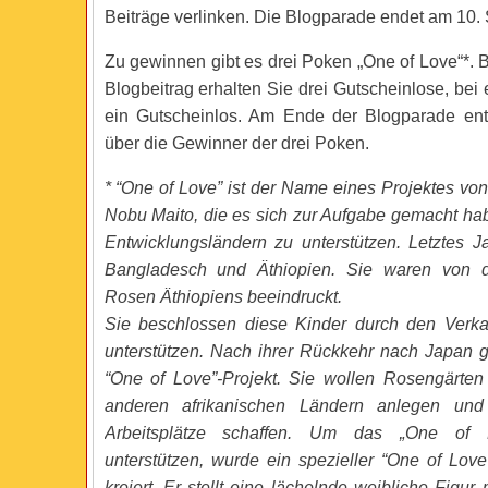
Beiträge verlinken. Die Blogparade endet am 10.
Zu gewinnen gibt es drei Poken „One of Love“*. 
Blogbeitrag erhalten Sie drei Gutscheinlose, be
ein Gutscheinlos. Am Ende der Blogparade ent
über die Gewinner der drei Poken.
* “One of Love” ist der Name eines Projektes vo
Nobu Maito, die es sich zur Aufgabe gemacht hab
Entwicklungsländern zu unterstützen. Letztes J
Bangladesch und Äthiopien. Sie waren von 
Rosen Äthiopiens beeindruckt.
Sie beschlossen diese Kinder durch den Verk
unterstützen. Nach ihrer Rückkehr nach Japan 
“One of Love”-Projekt. Sie wollen Rosengärten
anderen afrikanischen Ländern anlegen und
Arbeitsplätze schaffen. Um das „One of L
unterstützen, wurde ein spezieller “One of Lov
kreiert. Er stellt eine lächelnde weibliche Figur