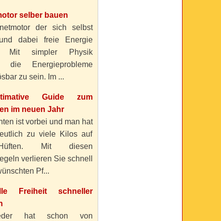
otor selber bauen
etmotor der sich selbst
 und dabei freie Energie
? Mit simpler Physik
n die Energieprobleme
sbar zu sein. Im ...
timative Guide zum
n im neuen Jahr
ten ist vorbei und man hat
eutlich zu viele Kilos auf
üften. Mit diesen
geln verlieren Sie schnell
ünschten Pf...
elle Freiheit schneller
n
eder hat schon von