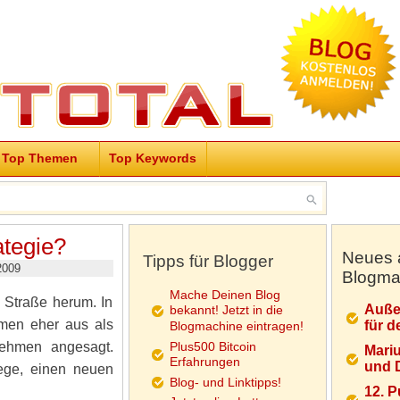
Top Themen
Top Keywords
ategie?
Neues 
Tipps für Blogger
2009
Blogma
Mache Deinen Blog
 Straße herum. In
Auße
bekannt! Jetzt in die
hmen eher aus als
für d
Blogmachine eintragen!
rnehmen angesagt.
Plus500 Bitcoin
Mariu
Erfahrungen
und D
ege, einen neuen
Blog- und Linktipps!
12. 