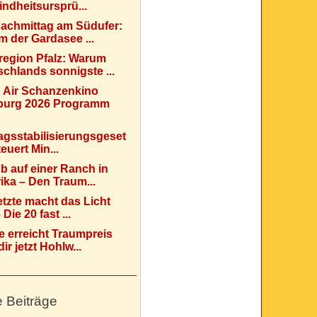
indheitsursprü...
Nachmittag am Südufer:
 der Gardasee ...
region Pfalz: Warum
chlands sonnigste ...
 Air Schanzenkino
urg 2026 Programm
agsstabilisierungsgeset
teuert Min...
b auf einer Ranch in
ka – Den Traum...
etzte macht das Licht
Die 20 fast ...
e erreicht Traumpreis
ir jetzt Hohlw...
e Beiträge