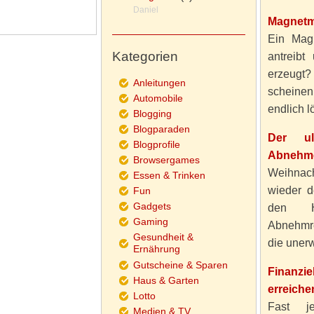
Daniel
Magnetm
Ein Magn
Kategorien
antreibt
erzeugt
Anleitungen
scheine
Automobile
endlich lö
Blogging
Blogparaden
Der ul
Blogprofile
Abnehme
Browsergames
Weihnach
Essen & Trinken
wieder d
Fun
Gadgets
den H
Gaming
Abnehmre
Gesundheit &
die unerw
Ernährung
Gutscheine & Sparen
Finanzi
Haus & Garten
erreiche
Lotto
Fast j
Medien & TV