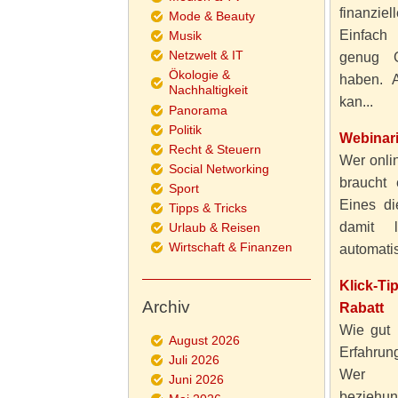
finanzie
Mode & Beauty
Einfach
Musik
Netzwelt & IT
genug 
Ökologie &
haben. A
Nachhaltigkeit
kan...
Panorama
Politik
Webinar
Recht & Steuern
Wer onlin
Social Networking
braucht 
Sport
Eines di
Tipps & Tricks
damit 
Urlaub & Reisen
Wirtschaft & Finanzen
automatisi
Klick-T
Archiv
Rabatt
Wie gut 
August 2026
Erfahru
Juli 2026
Wer al
Juni 2026
beziehun