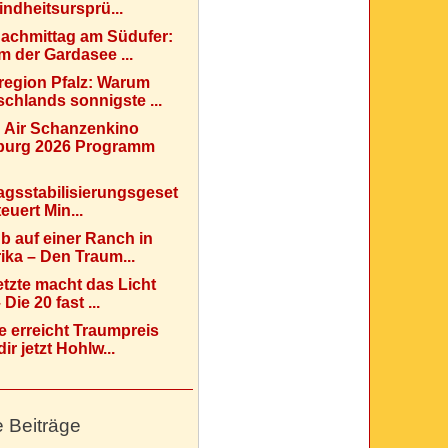
indheitsursprü...
Nachmittag am Südufer:
 der Gardasee ...
region Pfalz: Warum
chlands sonnigste ...
 Air Schanzenkino
urg 2026 Programm
agsstabilisierungsgeset
teuert Min...
b auf einer Ranch in
ka – Den Traum...
etzte macht das Licht
Die 20 fast ...
e erreicht Traumpreis
ir jetzt Hohlw...
e Beiträge