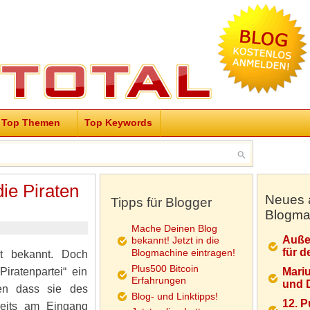
Top Themen
Top Keywords
ie Piraten
Neues 
Tipps für Blogger
Blogma
Mache Deinen Blog
Auße
bekannt! Jetzt in die
für d
Blogmachine eintragen!
t bekannt. Doch
Plus500 Bitcoin
iratenpartei“ ein
Mariu
Erfahrungen
und D
en dass sie des
Blog- und Linktipps!
12. 
reits am Eingang