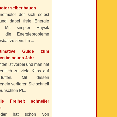
otor selber bauen
etmotor der sich selbst
 und dabei freie Energie
? Mit simpler Physik
n die Energieprobleme
sbar zu sein. Im ...
timative Guide zum
n im neuen Jahr
ten ist vorbei und man hat
eutlich zu viele Kilos auf
üften. Mit diesen
geln verlieren Sie schnell
ünschten Pf...
elle Freiheit schneller
n
eder hat schon von