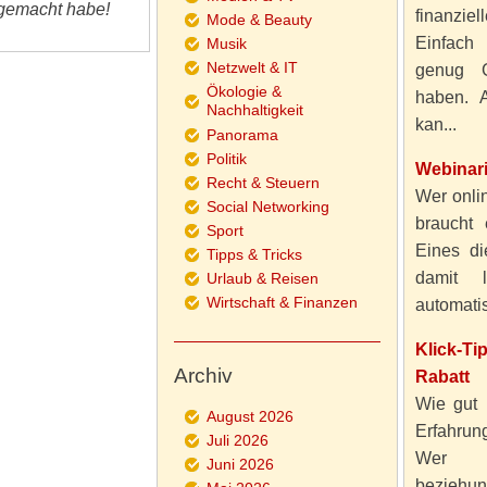
 gemacht habe!
finanzie
Mode & Beauty
Einfach
Musik
Netzwelt & IT
genug 
Ökologie &
haben. A
Nachhaltigkeit
kan...
Panorama
Politik
Webinar
Recht & Steuern
Wer onlin
Social Networking
braucht 
Sport
Eines di
Tipps & Tricks
damit 
Urlaub & Reisen
Wirtschaft & Finanzen
automatisi
Klick-T
Archiv
Rabatt
Wie gut 
August 2026
Erfahru
Juli 2026
Wer al
Juni 2026
beziehun