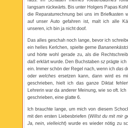
langsam rückwärts. Bis unter Holgers Papas Kohl
die Reparaturrechnung bei uns im Briefkasten w
auf unser Auto gefahren ist, malt ich alle K
unseren, ich bin ja nicht doof.
Das alles geschah noch lange, bevor ich schreib
ein helles Kerlchen, spielte gerne
Bananenkästc
und hörte wohl gerade zu, als die Rechtschre
daß
erklärt wurde. Den Buchstaben
sz
prägte ich
ein. Immer schön der Regel nach, wenn ich
das
d
oder
welches
ersetzen kann, dann wird es m
geschrieben, hielt ich das ganze Diktat fehler
Lehrerin war da anderer Meinung, wie so oft. Ich
geschrieben, eine glatte 6.
Ich brauchte lange, um mich von diesem Schock
mit den ersten Liebesbriefen (
Willst du mit mir 
Ja, nein, vielleicht
) wurde es wieder nötig zu s