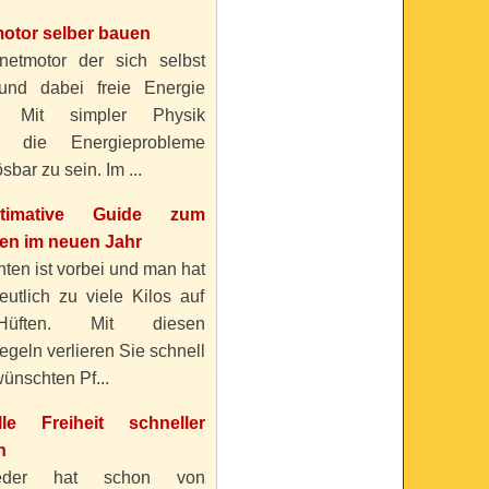
otor selber bauen
etmotor der sich selbst
 und dabei freie Energie
? Mit simpler Physik
n die Energieprobleme
sbar zu sein. Im ...
timative Guide zum
n im neuen Jahr
ten ist vorbei und man hat
eutlich zu viele Kilos auf
üften. Mit diesen
geln verlieren Sie schnell
ünschten Pf...
elle Freiheit schneller
n
eder hat schon von