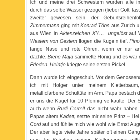
Ich und meine drei Schwestern wurden alle 
durch das selbe Wasser gezogen (lieber Gott, la
zweiter gewesen sein, der Geburtsreihenf
Zimmermann
ging mit
Konrad Töns
aus Zürich 
aus Wien in
Aktenzeichen XY… ungelöst
auf 
Western von Gestern
flogen die Kugeln tief.
Pino
lange Nase und rote Ohren, wenn er nur 
dachte.
Biene Maja
sammelte Honig und es war
Frieden
.
Heintje
kriegte seine ersten Pickel.
Dann wurde ich eingeschult. Vor dem Genossen
ich mit Holger unter meinem Kletterbaum
metallicfarbene Schultüte im Arm. Papa bestach 
er uns die Kugel für 10 Pfennig verkaufte. Der
auch wenn
Rudi Carrell
das nicht wahr haben w
Papas altem
Kadett
, setzte mir seine Prinz – He
Cord
auf und fühlte mich wie wohl wie Ernst Aug
Der aber legte viele Jahre später oft einen Gan
raus. Im Schatten meines Kletterbaumes roll