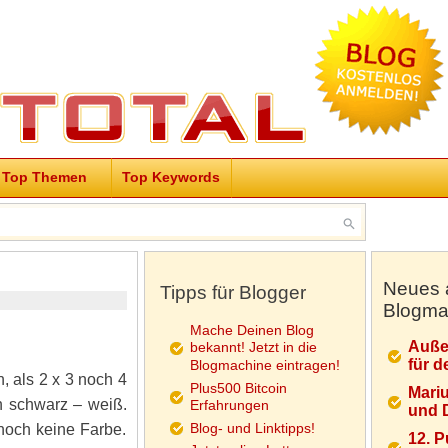
Top Themen
Top Keywords
Neues 
Tipps für Blogger
Blogma
Mache Deinen Blog
Auße
bekannt! Jetzt in die
für d
Blogmachine eintragen!
, als 2 x 3 noch 4
Plus500 Bitcoin
Mariu
n schwarz – weiß.
Erfahrungen
und D
Blog- und Linktipps!
noch keine Farbe.
12. 