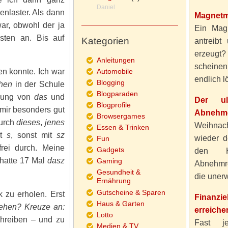
Daniel
enlaster. Als dann
Magnetm
ar, obwohl der ja
Ein Magn
ästen an. Bis auf
Kategorien
antreibt
erzeugt
Anleitungen
scheine
en konnte. Ich war
Automobile
endlich lö
Blogging
hen
in der Schule
Blogparaden
ibung von
das
und
Der ul
Blogprofile
 mir besonders gut
Abnehme
Browsergames
urch
dieses
,
jenes
Weihnach
Essen & Trinken
it
s
, sonst mit
sz
wieder d
Fun
frei durch. Meine
Gadgets
den H
 hatte 17 Mal
dasz
Gaming
Abnehmre
Gesundheit &
die unerw
Ernährung
Gutscheine & Sparen
 zu erholen. Erst
Finanzi
Haus & Garten
gehen? Kreuze an:
erreiche
Lotto
chreiben – und zu
Fast j
Medien & TV