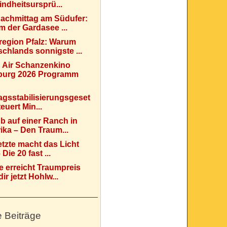
indheitsursprü...
Nachmittag am Südufer:
 der Gardasee ...
region Pfalz: Warum
chlands sonnigste ...
 Air Schanzenkino
urg 2026 Programm
agsstabilisierungsgeset
teuert Min...
b auf einer Ranch in
ka – Den Traum...
etzte macht das Licht
Die 20 fast ...
e erreicht Traumpreis
ir jetzt Hohlw...
e Beiträge