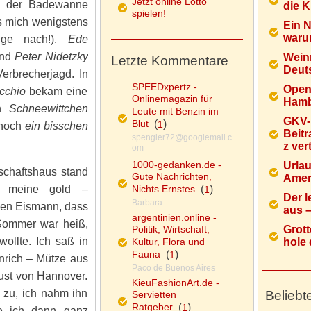
Jetzt online Lotto
in der Badewanne
die K
spielen!
ss mich wenigstens
Ein 
warum
olge nach!).
Ede
und
Peter Nidetzky
Wein
Letzte Kommentare
Deuts
Verbrecherjagd. In
SPEEDxpertz -
Open
cchio
bekam eine
Onlinemagazin für
Hamb
an
Schneewittchen
Leute mit Benzin im
GKV-
Blut
(
)
1
 noch
ein bisschen
Beitr
spengler72@googlemail.c
z ver
om
1000-gedanken.de -
Urlau
schaftshaus stand
Gute Nachrichten,
Ameri
, meine gold –
Nichts Ernstes
(
)
1
Der l
Barbara
den Eismann, dass
aus – 
argentinien.online -
 Sommer war heiß,
Politik, Wirtschaft,
Grott
ollte. Ich saß in
Kultur, Flora und
hole d
Fauna
(
)
1
inrich – Mütze aus
Paco de Buenos Aires
ust von Hannover.
KieuFashionArt.de -
g zu, ich nahm ihn
Beliebt
Servietten
Ratgeber
(
)
1
te ich dann ganz