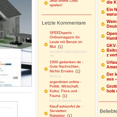
Jetzt online Lotto
die K
spielen!
Ein 
warum
Wein
Letzte Kommentare
Deuts
SPEEDxpertz -
Open
Onlinemagazin für
Hamb
Leute mit Benzin im
GKV-
Blut
(
)
1
Beitr
spengler72@googlemail.c
z ver
om
1000-gedanken.de -
Urlau
Gute Nachrichten,
Ameri
Nichts Ernstes
(
)
1
Der l
Barbara
aus – 
argentinien.online -
Politik, Wirtschaft,
Grott
Kultur, Flora und
hole d
Fauna
(
)
1
Paco de Buenos Aires
KieuFashionArt.de -
Beliebt
Servietten
Ratgeber
(
)
1