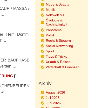
Mode & Beauty
LKAUF / MASSA /
Musik
n…
Netzwelt & IT
Ökologie &
Nachhaltigkeit
Panorama
der Herr Domm.
Politik
ich…
Recht & Steuern
Social Networking
Sport
Tipps & Tricks
DER BAUPHASE
Urlaub & Reisen
 werden….
Wirtschaft & Finanzen
TERUNG
[]
Archiv
 BÜCHENBEUREN
ch w…
August 2026
Juli 2026
Juni 2026