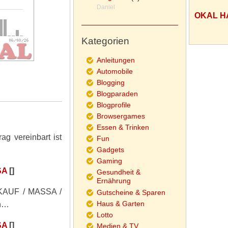
Daniel
OKAL H
Kategorien
Anleitungen
Automobile
Blogging
Blogparaden
Blogprofile
Browsergames
Essen & Trinken
g vereinbart ist
Fun
Gadgets
Gaming
SA
[]
Gesundheit &
Ernährung
LKAUF / MASSA /
Gutscheine & Sparen
Haus & Garten
n…
Lotto
SA
[]
Medien & TV