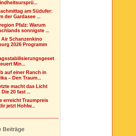
indheitsursprü...
Nachmittag am Südufer:
 der Gardasee ...
region Pfalz: Warum
chlands sonnigste ...
 Air Schanzenkino
urg 2026 Programm
agsstabilisierungsgeset
teuert Min...
b auf einer Ranch in
ka – Den Traum...
etzte macht das Licht
Die 20 fast ...
e erreicht Traumpreis
ir jetzt Hohlw...
e Beiträge