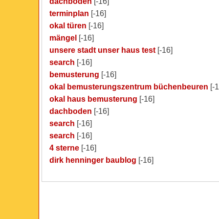
dachboden
[-16]
terminplan
[-16]
okal türen
[-16]
mängel
[-16]
unsere stadt unser haus test
[-16]
search
[-16]
bemusterung
[-16]
okal bemusterungszentrum büchenbeuren
[-1
okal haus bemusterung
[-16]
dachboden
[-16]
search
[-16]
search
[-16]
4 sterne
[-16]
dirk henninger baublog
[-16]