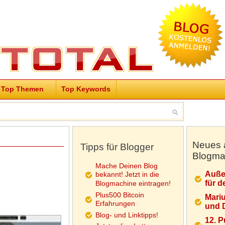
Top Themen
Top Keywords
Neues 
Tipps für Blogger
Blogma
Mache Deinen Blog
Auße
bekannt! Jetzt in die
für d
Blogmachine eintragen!
Plus500 Bitcoin
Mariu
Erfahrungen
und D
Blog- und Linktipps!
12. 