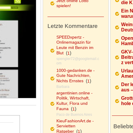
Jetzt online Lotto
die K
spielen!
Ein 
warum
Wein
Letzte Kommentare
Deuts
SPEEDxpertz -
Open
Onlinemagazin für
Hamb
Leute mit Benzin im
GKV-
Blut
(
)
1
Beitr
spengler72@googlemail.c
z ver
om
1000-gedanken.de -
Urlau
Gute Nachrichten,
Ameri
Nichts Ernstes
(
)
1
Der l
Barbara
aus – 
argentinien.online -
Politik, Wirtschaft,
Grott
Kultur, Flora und
hole d
Fauna
(
)
1
Paco de Buenos Aires
KieuFashionArt.de -
Beliebt
Servietten
Ratgeber
(
)
1