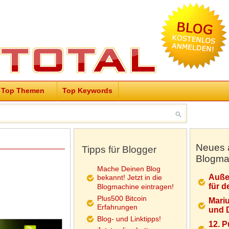
Top Themen
Top Keywords
Neues 
Tipps für Blogger
Blogma
Mache Deinen Blog
Auße
bekannt! Jetzt in die
für d
Blogmachine eintragen!
Plus500 Bitcoin
Mariu
Erfahrungen
und D
Blog- und Linktipps!
12. 