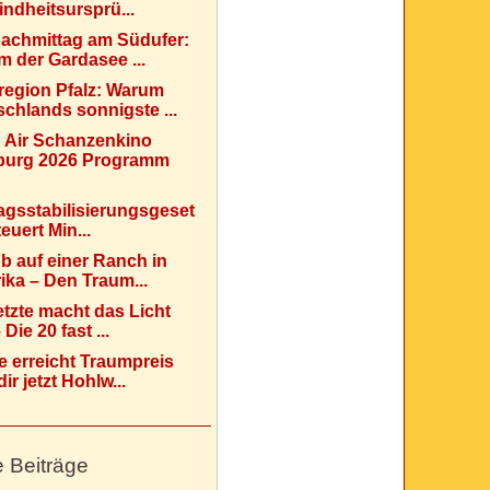
indheitsursprü...
Nachmittag am Südufer:
 der Gardasee ...
region Pfalz: Warum
chlands sonnigste ...
 Air Schanzenkino
urg 2026 Programm
agsstabilisierungsgeset
teuert Min...
b auf einer Ranch in
ka – Den Traum...
etzte macht das Licht
Die 20 fast ...
e erreicht Traumpreis
ir jetzt Hohlw...
e Beiträge