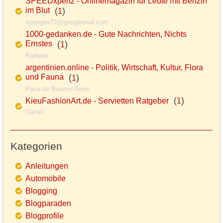
SPEEDxpertz - Onlinemagazin für Leute mit Benzin
im Blut
(
)
1
spengler72@googlemail.com
1000-gedanken.de - Gute Nachrichten, Nichts
Ernstes
(
)
1
Barbara
argentinien.online - Politik, Wirtschaft, Kultur, Flora
und Fauna
(
)
1
Paco de Buenos Aires
(
)
KieuFashionArt.de - Servietten Ratgeber
1
Daniel
Kategorien
Anleitungen
Automobile
Blogging
Blogparaden
Blogprofile