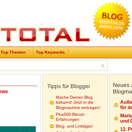
Top Themen
Top Keywords
Neues 
Tipps für Blogger
Blogma
news
Mache Deinen Blog
Auße
bekannt! Jetzt in die
für d
Blogmachine eintragen!
Plus500 Bitcoin
Mariu
Erfahrungen
und D
Blog- und Linktipps!
12. 