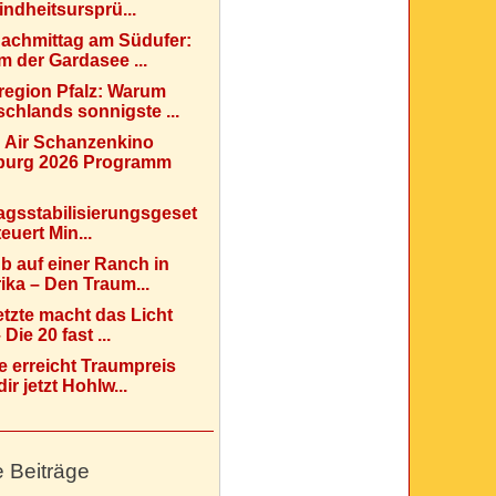
indheitsursprü...
Nachmittag am Südufer:
 der Gardasee ...
region Pfalz: Warum
chlands sonnigste ...
 Air Schanzenkino
urg 2026 Programm
agsstabilisierungsgeset
teuert Min...
b auf einer Ranch in
ka – Den Traum...
etzte macht das Licht
Die 20 fast ...
e erreicht Traumpreis
ir jetzt Hohlw...
e Beiträge