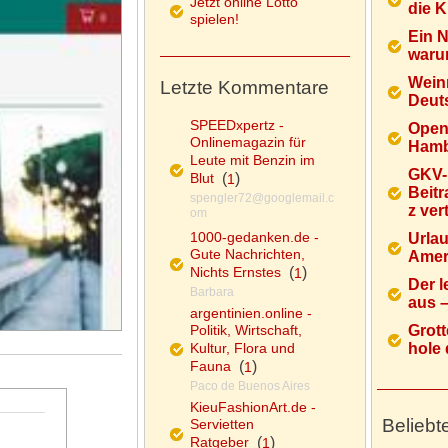
Jetzt online Lotto
die K
spielen!
Ein 
warum
Wein
Letzte Kommentare
Deuts
SPEEDxpertz -
Open
Onlinemagazin für
Hamb
Leute mit Benzin im
GKV-
Blut
(
)
1
Beitr
spengler72@googlemail.c
z ver
om
1000-gedanken.de -
Urlau
Gute Nachrichten,
Ameri
Nichts Ernstes
(
)
1
Der l
Barbara
aus – 
argentinien.online -
Politik, Wirtschaft,
Grott
Kultur, Flora und
hole d
Fauna
(
)
1
Paco de Buenos Aires
KieuFashionArt.de -
Beliebt
Servietten
Ratgeber
(
)
1