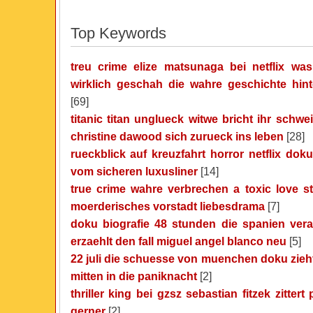
Top Keywords
treu crime elize matsunaga bei netflix was
wirklich geschah die wahre geschichte hin
[69]
titanic titan unglueck witwe bricht ihr schw
christine dawood sich zurueck ins leben
[28]
rueckblick auf kreuzfahrt horror netflix dok
vom sicheren luxusliner
[14]
true crime wahre verbrechen a toxic love sto
moerderisches vorstadt liebesdrama
[7]
doku biografie 48 stunden die spanien vera
erzaehlt den fall miguel angel blanco neu
[5]
22 juli die schuesse von muenchen doku zieht
mitten in die paniknacht
[2]
thriller king bei gzsz sebastian fitzek zittert 
gerner
[2]