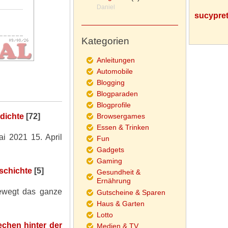
Daniel
sucypre
Kategorien
Anleitungen
Automobile
Blogging
Blogparaden
Blogprofile
Browsergames
dichte
[72]
Essen & Trinken
i 2021 15. April
Fun
Gadgets
Gaming
eschichte
[5]
Gesundheit &
Ernährung
bewegt das ganze
Gutscheine & Sparen
Haus & Garten
Lotto
echen hinter der
Medien & TV