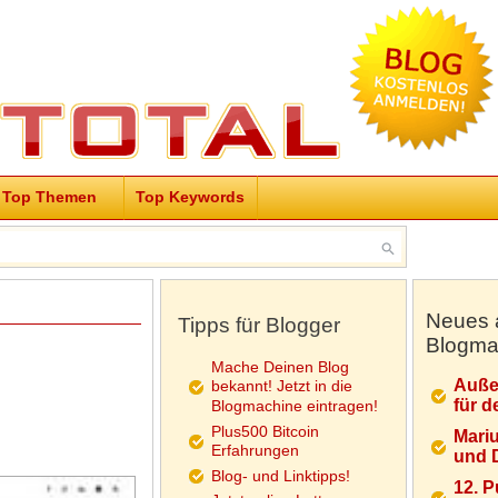
Top Themen
Top Keywords
Neues 
Tipps für Blogger
Blogma
Mache Deinen Blog
Auße
bekannt! Jetzt in die
für d
Blogmachine eintragen!
Plus500 Bitcoin
Mariu
Erfahrungen
und D
Blog- und Linktipps!
12. 