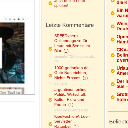
Jetzt online Lotto
die K
spielen!
Ein 
warum
Wein
Letzte Kommentare
Deuts
SPEEDxpertz -
Open
Onlinemagazin für
Hamb
Leute mit Benzin im
GKV-
Blut
(
)
1
Beitr
spengler72@googlemail.c
z ver
om
1000-gedanken.de -
Urlau
Gute Nachrichten,
Ameri
Nichts Ernstes
(
)
1
Der l
Barbara
aus – 
argentinien.online -
Politik, Wirtschaft,
Grott
Kultur, Flora und
hole d
Fauna
(
)
1
Paco de Buenos Aires
KieuFashionArt.de -
Beliebt
Servietten
Ratgeber
(
)
1