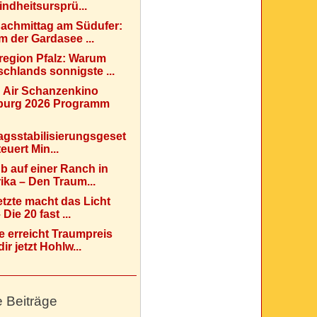
indheitsursprü...
Nachmittag am Südufer:
 der Gardasee ...
region Pfalz: Warum
chlands sonnigste ...
 Air Schanzenkino
urg 2026 Programm
agsstabilisierungsgeset
teuert Min...
b auf einer Ranch in
ka – Den Traum...
etzte macht das Licht
Die 20 fast ...
e erreicht Traumpreis
ir jetzt Hohlw...
e Beiträge