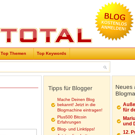
Top Themen
Top Keywords
Neues 
Tipps für Blogger
Blogma
Mache Deinen Blog
Auße
bekannt! Jetzt in die
für d
Blogmachine eintragen!
Plus500 Bitcoin
Mariu
Erfahrungen
und D
Blog- und Linktipps!
12. 