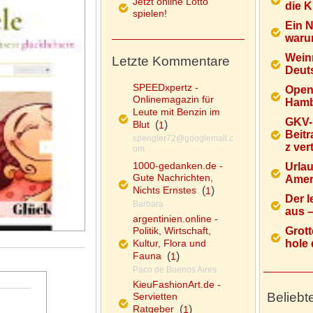
Jetzt online Lotto
die K
spielen!
Ein 
warum
Wein
Letzte Kommentare
Deuts
SPEEDxpertz -
Open
Onlinemagazin für
Hamb
Leute mit Benzin im
GKV-
Blut
(
)
1
Beitr
spengler72@googlemail.c
z ver
om
1000-gedanken.de -
Urlau
Gute Nachrichten,
Ameri
Nichts Ernstes
(
)
1
Der l
Barbara
aus – 
argentinien.online -
Politik, Wirtschaft,
Grott
Kultur, Flora und
hole d
Fauna
(
)
1
Paco de Buenos Aires
KieuFashionArt.de -
Beliebt
Servietten
Ratgeber
(
)
1