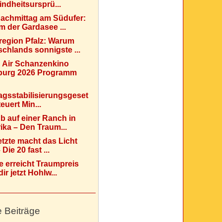
indheitsursprü...
Nachmittag am Südufer:
 der Gardasee ...
region Pfalz: Warum
chlands sonnigste ...
 Air Schanzenkino
urg 2026 Programm
agsstabilisierungsgeset
teuert Min...
b auf einer Ranch in
ka – Den Traum...
etzte macht das Licht
Die 20 fast ...
e erreicht Traumpreis
ir jetzt Hohlw...
e Beiträge