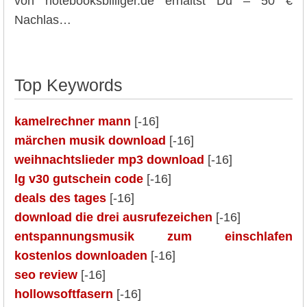
von notebooksbilliger.de erhältst Du – 50 €
Nachlas…
Top Keywords
kamelrechner mann
[-16]
märchen musik download
[-16]
weihnachtslieder mp3 download
[-16]
lg v30 gutschein code
[-16]
deals des tages
[-16]
download die drei ausrufezeichen
[-16]
entspannungsmusik zum einschlafen
kostenlos downloaden
[-16]
seo review
[-16]
hollowsoftfasern
[-16]