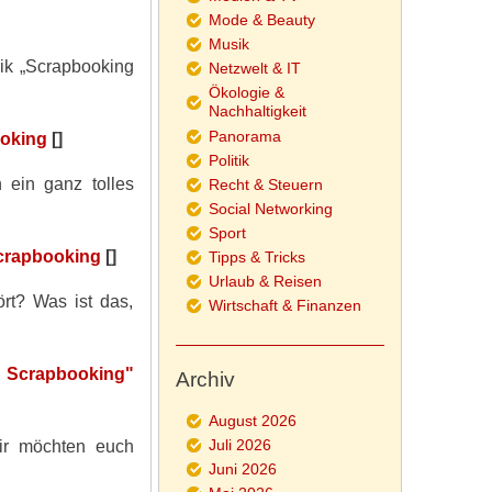
Mode & Beauty
Musik
rik „Scrapbooking
Netzwelt & IT
Ökologie &
Nachhaltigkeit
Panorama
ooking
[]
Politik
 ein ganz tolles
Recht & Steuern
Social Networking
Sport
Scrapbooking
[]
Tipps & Tricks
Urlaub & Reisen
rt? Was ist das,
Wirtschaft & Finanzen
n Scrapbooking"
Archiv
August 2026
Juli 2026
wir möchten euch
Juni 2026