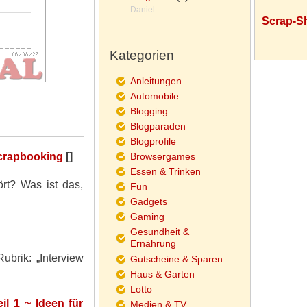
Daniel
Scrap-S
Kategorien
Anleitungen
Automobile
Blogging
Blogparaden
Blogprofile
Browsergames
Scrapbooking
[]
Essen & Trinken
rt? Was ist das,
Fun
Gadgets
Gaming
Gesundheit &
Ernährung
ubrik: „Interview
Gutscheine & Sparen
Haus & Garten
Lotto
l 1 ~ Ideen für
Medien & TV