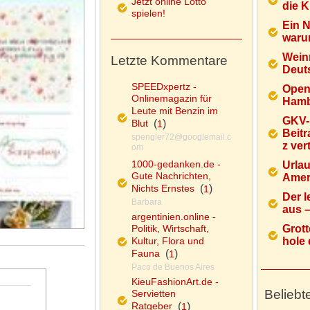
Jetzt online Lotto
die K
spielen!
Ein 
warum
Wein
Letzte Kommentare
Deuts
SPEEDxpertz -
Open
Onlinemagazin für
Hamb
Leute mit Benzin im
GKV-
Blut
(
)
1
Beitr
spengler72@googlemail.c
z ver
om
1000-gedanken.de -
Urlau
Gute Nachrichten,
Ameri
Nichts Ernstes
(
)
1
Der l
Barbara
aus – 
argentinien.online -
Politik, Wirtschaft,
Grott
Kultur, Flora und
hole d
Fauna
(
)
1
Paco de Buenos Aires
KieuFashionArt.de -
Beliebt
Servietten
Ratgeber
(
)
1