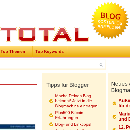
Top Themen
Top Keywords
Neues 
Tipps für Blogger
Blogma
Mache Deinen Blog
Auße
bekannt! Jetzt in die
für d
Blogmachine eintragen!
Plus500 Bitcoin
Mariu
Erfahrungen
und D
Blog- und Linktipps!
12. 