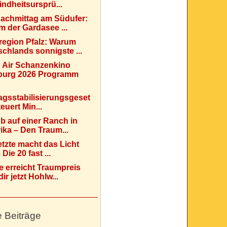
indheitsursprü...
Nachmittag am Südufer:
 der Gardasee ...
region Pfalz: Warum
chlands sonnigste ...
 Air Schanzenkino
urg 2026 Programm
agsstabilisierungsgeset
teuert Min...
b auf einer Ranch in
ka – Den Traum...
etzte macht das Licht
Die 20 fast ...
e erreicht Traumpreis
ir jetzt Hohlw...
e Beiträge